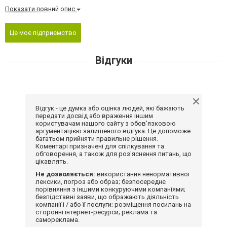
Показати повний опис
Це моє підприємство
Відгуки
Відгук - це думка або оцінка людей, які бажають
передати досвід або враження іншим
користувачам нашого сайту з обов'язковою
аргументацією залишеного відгука. Це допоможе
багатьом прийняти правильне рішення.
Коментарі призначені для спілкування та
обговорення, а також для роз'яснення питань, що
цікавлять.
Не дозволяється:
використання ненормативної
лексики, погроз або образ; безпосереднє
порівняння з іншими конкуруючими компаніями;
безпідставні заяви, що ображають діяльність
компанії і / або її послуги; розміщення посилань на
сторонні інтернет-ресурси; реклама та
самореклама.