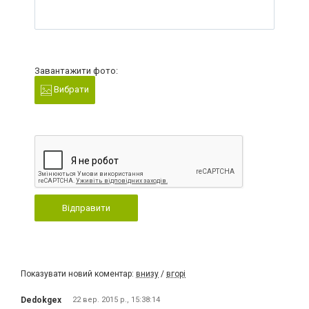
Завантажити фото:
Вибрати
Відправити
Показувати новий коментар:
внизу
/
вгорі
Dedokgex
22 вер. 2015 р., 15:38:14