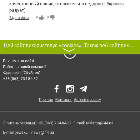
качественный пошив, относительно недорого, Украина
радует)
0
0
Відповісти
Цей сайт використовує «cookies». Також веб-сайт використовує інтернет-сервіс для збору технічних даних стосовно відвідувачів з метою отримання маркетингової та статистичної інформації. Умови обробки даних відвідувачів сайту див.
〉
Реклама на сайті
Робота в нашій компанії
Франшиза "CitySites"
+38 (063) 734-84-32
Про нас
Контакти
Автори проєкту
З питань реклами: +38 (063) 734-84-32. E-mail:
reklama@44.ua
E-mail редакції:
news@44.ua