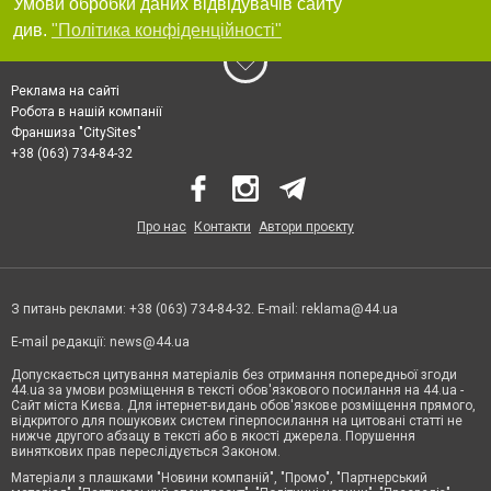
Умови обробки даних відвідувачів сайту
див.
"Політика конфіденційності"
Реклама на сайті
Робота в нашій компанії
Франшиза "CitySites"
+38 (063) 734-84-32
Про нас
Контакти
Автори проєкту
З питань реклами: +38 (063) 734-84-32. E-mail:
reklama@44.ua
E-mail редакції:
news@44.ua
Допускається цитування матеріалів без отримання попередньої згоди
44.ua за умови розміщення в тексті обов'язкового посилання на 44.ua -
Сайт міста Києва. Для інтернет-видань обов'язкове розміщення прямого,
відкритого для пошукових систем гіперпосилання на цитовані статті не
нижче другого абзацу в тексті або в якості джерела. Порушення
виняткових прав переслідується Законом.
Матеріали з плашками "Новини компаній", "Промо", "Партнерський