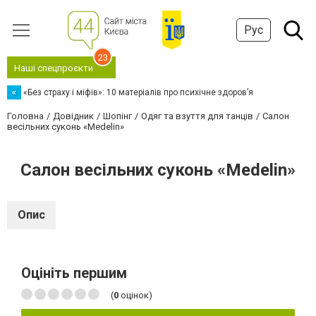
Рус
23
Наші спецпроєкти
«
«Без страху і міфів»: 10 матеріалів про психічне здоров’я
Головна
Довідник
Шопінг
Одяг та взуття для танців
Салон
весільних суконь «Medelin»
Салон весільних суконь «Medelin»
Опис
Оцініть першим
(
0
оцінок)