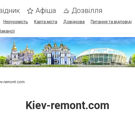
відник
Афіша
Дозвілля
Нерухомість
Карта міста
Довідкова
Питання та відповіді
Вакансії
ev-remont.com
Kiev-remont.com