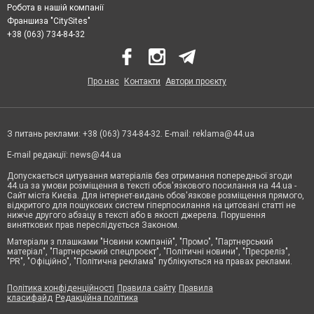
Робота в нашій компанії
Франшиза "CitySites"
+38 (063) 734-84-32
Про нас
Контакти
Автори проєкту
З питань реклами: +38 (063) 734-84-32. E-mail:
reklama@44.ua
E-mail редакції:
news@44.ua
Допускається цитування матеріалів без отримання попередньої згоди
44.ua за умови розміщення в тексті обов'язкового посилання на 44.ua -
Сайт міста Києва. Для інтернет-видань обов'язкове розміщення прямого,
відкритого для пошукових систем гіперпосилання на цитовані статті не
нижче другого абзацу в тексті або в якості джерела. Порушення
виняткових прав переслідується Законом.
Матеріали з плашками "Новини компаній", "Промо", "Партнерський
матеріал", "Партнерський спецпроєкт", "Політичні новини", "Пресреліз",
"PR", "Офіційно", "Політична реклама" публікуються на правах реклами.
Політика конфіденційності
Правила сайту
Правила
класифайд
Редакційна політика