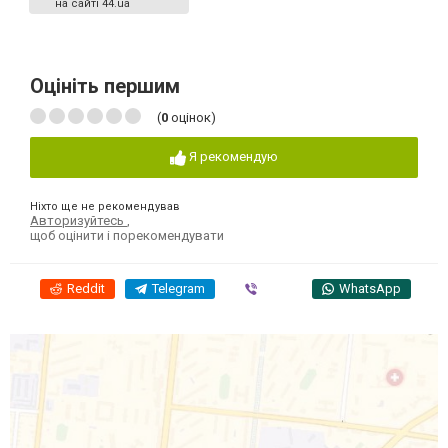
на сайті 44.ua
Оцініть першим
(
0
оцінок)
Я рекомендую
Ніхто ще не рекомендував
Авторизуйтесь
,
щоб оцінити і порекомендувати
Reddit
Telegram
Viber
WhatsApp