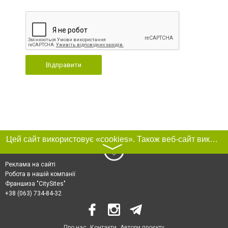
Відправити
Цей сайт використовує «cookies». Також веб-сайт використовує інтернет-сервіс для збору технічних даних стосовно відвідувачів з метою отримання маркетингової та статистичної інформації. Умови обробки даних відвідувачів сайту див.
〉
Реклама на сайті
Робота в нашій компанії
Франшиза "CitySites"
+38 (063) 734-84-32
Про нас
Контакти
Автори проєкту