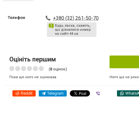
Телефон
+380 (32) 261-50-70
Будь ласка, скажіть,
що дізналися номер
на сайті 44.ua
Оцініть першим
(
0
оцінок)
Ніхто ще не рек
Поки ще ніхто не оцінював
Reddit
Telegram
Viber
Whats