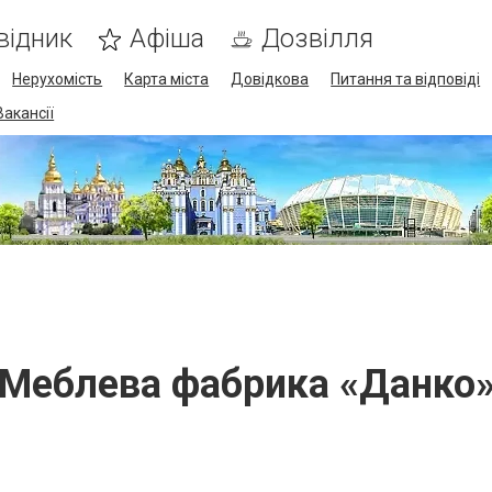
відник
Афіша
Дозвілля
Нерухомість
Карта міста
Довідкова
Питання та відповіді
Вакансії
Меблева фабрика «Данко