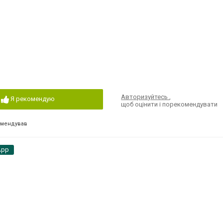
Авторизуйтесь
,
Я рекомендую
щоб оцінити і порекомендувати
омендував
App