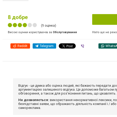
8
добре
(
1
оцінка)
Ніхто ще не рек
Високі оцінки користувачів за
Обслуговування
Reddit
Telegram
Viber
Whats
Відгук - це думка або оцінка людей, які бажають передати 
аргументацією залишеного відгука. Це допоможе багатьом пр
обговорення, а також для роз'яснення питань, що цікавлять.
Не дозволяється:
використання ненормативної лексики, по
безпідставні заяви, що ображають діяльність компанії і / або
самореклама.