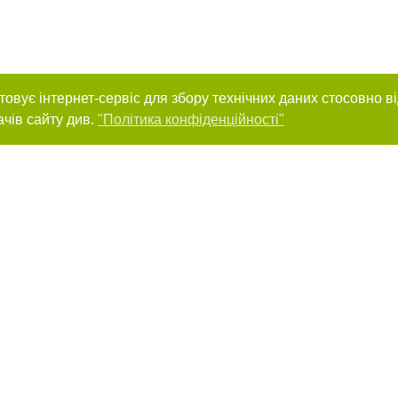
товує інтернет-сервіс для збору технічних даних стосовно в
ачів сайту див.
"Політика конфіденційності"
нас :
и
Автори проєкту
ування матеріалів без отримання попередньої згоди 44.ua за умови розміщен
силання на 44.ua - Сайт міста Києва. Для інтернет-видань обов'язкове розмі
шукових систем гіперпосилання на цитовані статті не нижче другого абзацу в
Порушення виняткових прав переслідується Законом.
ками "Новини компаній", "Промо", "Партнерський матеріал", "Партнерський спе
", "Пресреліз", "PR", "Офіційно", "Політична реклама" публікуються на правах 