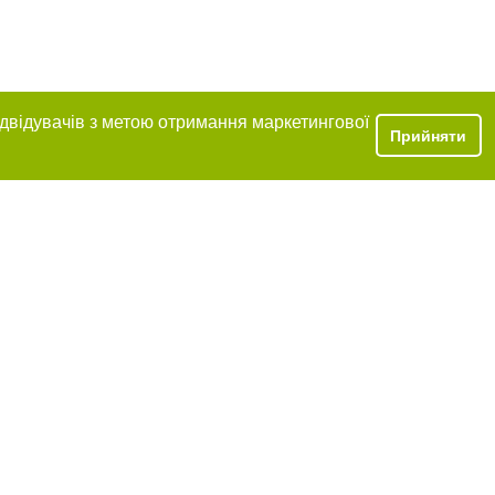
ідвідувачів з метою отримання маркетингової
Прийняти
ня в тексті
щення прямого,
 тексті або в
цпроєкт",
реклами.