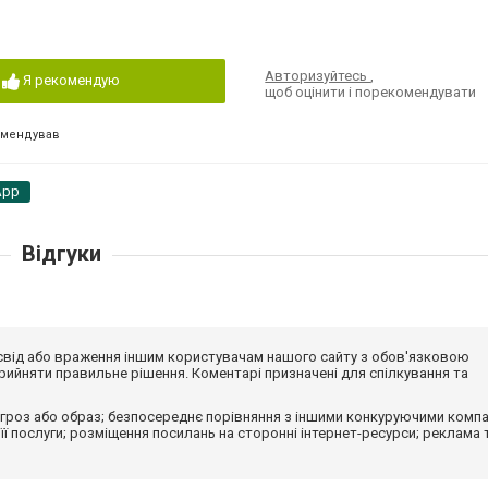
Авторизуйтесь
,
Я рекомендую
щоб оцінити і порекомендувати
омендував
App
Відгуки
досвід або враження іншим користувачам нашого сайту з обов'язковою
ийняти правильне рішення. Коментарі призначені для спілкування та
гроз або образ; безпосереднє порівняння з іншими конкуруючими компа
 її послуги; розміщення посилань на сторонні інтернет-ресурси; реклама 