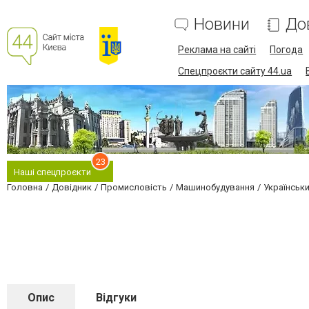
Новини
До
Реклама на сайті
Погода
Спецпроєкти сайту 44.ua
23
Наші спецпроєкти
Головна
Довідник
Промисловість
Машинобудування
Українськ
Опис
Відгуки