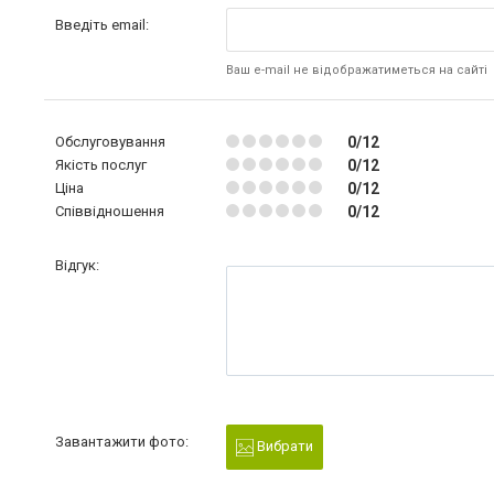
Введіть email:
Ваш e-mail не відображатиметься на сайті
Обслуговування
0/12
Якість послуг
0/12
Ціна
0/12
Співвідношення
0/12
Відгук:
Завантажити фото:
Вибрати