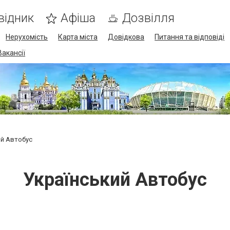
відник
Афіша
Дозвілля
Нерухомість
Карта міста
Довідкова
Питання та відповіді
Вакансії
ий Автобус
Український Автобус