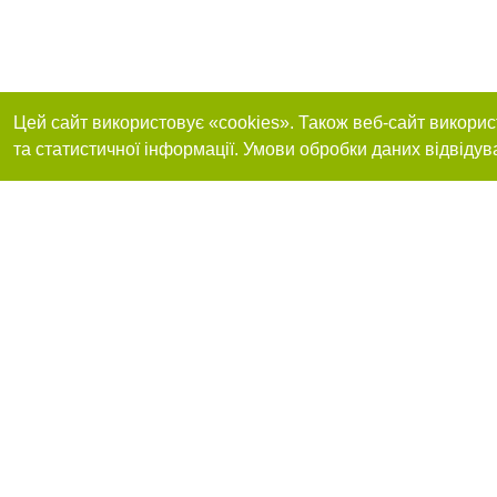
Цей сайт використовує «cookies». Також веб-сайт викорис
та статистичної інформації. Умови обробки даних відвідув
Реклама на сайті
Приєднуйтесь до 
Робота в нашій компанії
Франшиза "CitySites"
Про нас
Контакт
+38 (063) 734-84-32
З питань реклами: +38 (063) 734-84-32. E-mail:
Допускається цит
reklama@44.ua
обов'язкового по
відкритого для по
якості джерела. 
E-mail редакції:
news@44.ua
Матеріали з плаш
"Політичні новини