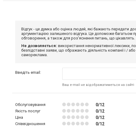
Відгук - це думка або оцінка людей, які бажають передати 
аргументацією залишеного відгука. Це допоможе багатьом пр
обговорення, а також для роз'яснення питань, що цікавлять.
Не дозволяється:
використання ненормативної лексики, по
безпідставні заяви, що ображають діяльність компанії і / або
самореклама.
Введіть email:
Ваш e-mail не відображатиметься на сайті
Обслуговування
0/12
Якість послуг
0/12
Ціна
0/12
Співвідношення
0/12