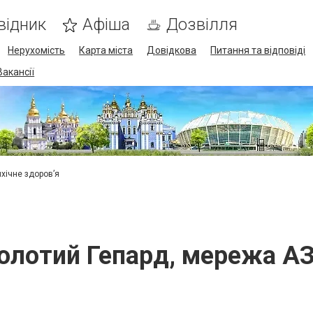
відник
Афіша
Дозвілля
Нерухомість
Карта міста
Довідкова
Питання та відповіді
Вакансії
ихічне здоров’я
олотий Гепард, мережа А