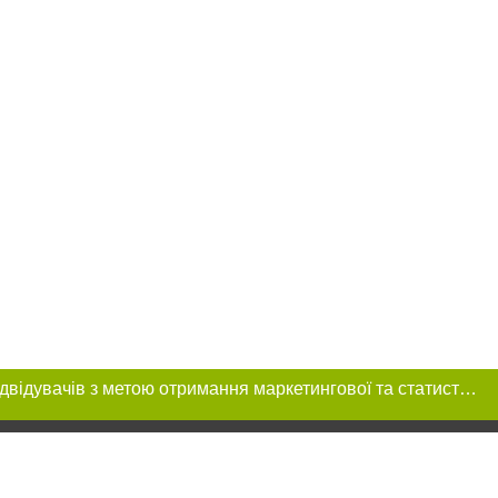
Цей сайт використовує «cookies». Також веб-сайт використовує інтернет-сервіс для збору технічних даних стосовно відвідувачів з метою отримання маркетингової та статистичної інформації. Умови обробки даних відвідувачів сайту див.