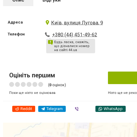
Адреса
Київ, вулиця Лугова, 9
Телефон
+380 (44) 451-49-62
Будь ласка, скажіть,
що дізналися номер
на сайті 44.ua
Оцініть першим
(
0
оцінок)
Ніхто ще не рек
Поки ще ніхто не оцінював
Reddit
Telegram
Viber
WhatsApp