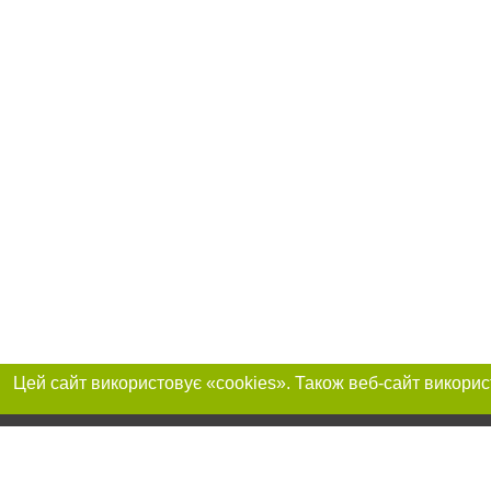
Реклама на сайті
Приєднуйтесь до 
Робота в нашій компанії
Франшиза "CitySites"