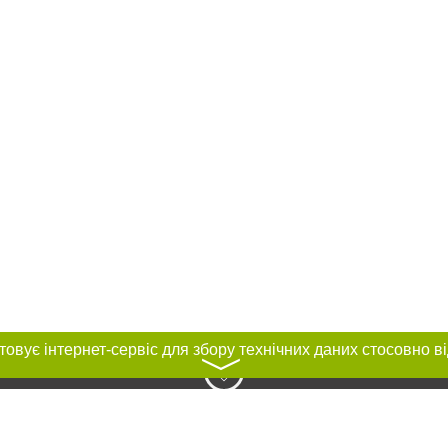
〉
нас :