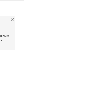
ніями;
та