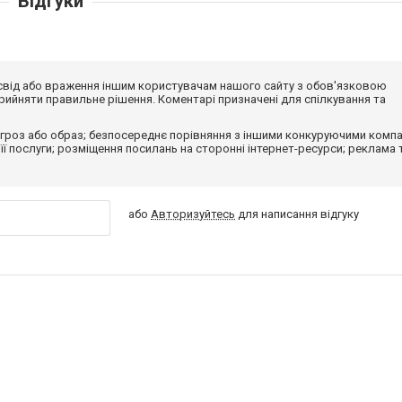
Відгуки
досвід або враження іншим користувачам нашого сайту з обов'язковою
ийняти правильне рішення. Коментарі призначені для спілкування та
гроз або образ; безпосереднє порівняння з іншими конкуруючими компа
 її послуги; розміщення посилань на сторонні інтернет-ресурси; реклама 
або
Авторизуйтесь
для написання відгуку