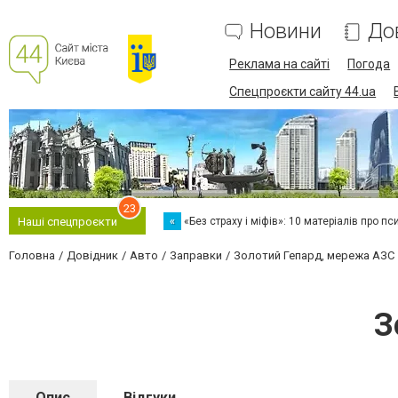
Новини
До
Реклама на сайті
Погода
Спецпроєкти сайту 44.ua
23
«
«Без страху і міфів»: 10 матеріалів про пс
Наші спецпроєкти
Головна
Довідник
Авто
Заправки
Золотий Гепард, мережа АЗС
З
Опис
Відгуки