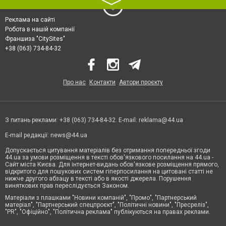
〉
Реклама на сайті
Робота в нашій компанії
Франшиза "CitySites"
+38 (063) 734-84-32
Про нас
Контакти
Автори проєкту
З питань реклами: +38 (063) 734-84-32. E-mail:
reklama@44.ua
E-mail редакції:
news@44.ua
Допускається цитування матеріалів без отримання попередньої згоди
44.ua за умови розміщення в тексті обов'язкового посилання на 44.ua -
Сайт міста Києва. Для інтернет-видань обов'язкове розміщення прямого,
відкритого для пошукових систем гіперпосилання на цитовані статті не
нижче другого абзацу в тексті або в якості джерела. Порушення
виняткових прав переслідується Законом.
Матеріали з плашками "Новини компаній", "Промо", "Партнерський
матеріал", "Партнерський спецпроєкт", "Політичні новини", "Пресреліз",
"PR", "Офіційно", "Політична реклама" публікуються на правах реклами.