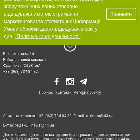
збору технічних даних стосовно
відвідувачів з метою отримання
Прийняти
маркетингової та статистичної інформації.
Умови обробки даних відвідувачів сайту
див.
"Політика конфіденційності"
Реклама на сайті
Робота в нашій компанії
Франшиза "CitySites"
+38 (063) 734-84-32
Про нас
Контакти
Автори проєкту
З питань реклами: +38 (063) 734-84-32. E-mail:
reklama@44.ua
E-mail редакції:
news@44.ua
Допускається цитування матеріалів без отримання попередньої згоди
44.ua за умови розміщення в тексті обов'язкового посилання на 44.ua -