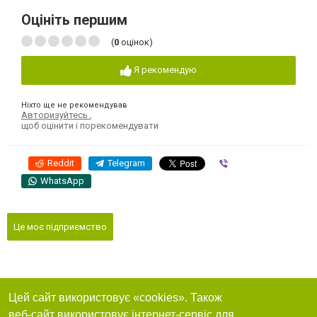
Оцініть першим
(
0
оцінок)
Я рекомендую
Ніхто ще не рекомендував
Авторизуйтесь
,
щоб оцінити і порекомендувати
Reddit
Telegram
Viber
WhatsApp
Це моє підприємство
Цей сайт використовує «cookies». Також
веб-сайт використовує інтернет-сервіс для