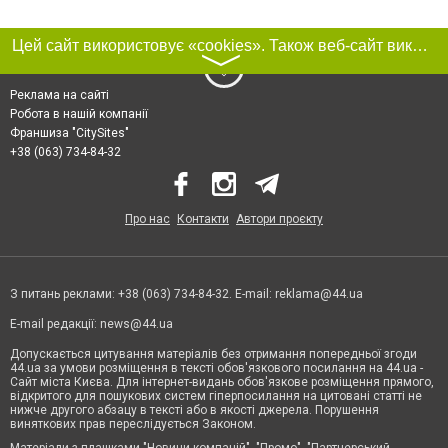
Цей сайт використовує «cookies». Також веб-сайт використовує інтернет-сервіс для збору технічних даних стосовно відвідувачів з метою отримання маркетингової та статистичної інформації. Умови обробки даних відвідувачів сайту див.
〉
Реклама на сайті
Робота в нашій компанії
Франшиза "CitySites"
+38 (063) 734-84-32
Про нас
Контакти
Автори проєкту
З питань реклами: +38 (063) 734-84-32. E-mail:
reklama@44.ua
E-mail редакції:
news@44.ua
Допускається цитування матеріалів без отримання попередньої згоди
44.ua за умови розміщення в тексті обов'язкового посилання на 44.ua -
Сайт міста Києва. Для інтернет-видань обов'язкове розміщення прямого,
відкритого для пошукових систем гіперпосилання на цитовані статті не
нижче другого абзацу в тексті або в якості джерела. Порушення
виняткових прав переслідується Законом.
Матеріали з плашками "Новини компаній", "Промо", "Партнерський