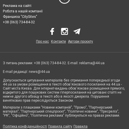
Реклама на сайті
Робота в нашій компанії
Франшиза "CitySites"
+38 (063) 734-84-32
Про нас
Контакти
Автори проєкту
З питань реклами: +38 (063) 734-84-32. E-mail:
reklama@44.ua
E-mail редакції:
news@44.ua
Допускається цитування матеріалів без отримання попередньої згоди
44.ua за умови розміщення в тексті обов'язкового посилання на 44.ua -
Сайт міста Києва. Для інтернет-видань обов'язкове розміщення прямого,
відкритого для пошукових систем гіперпосилання на цитовані статті не
нижче другого абзацу в тексті або в якості джерела. Порушення
виняткових прав переслідується Законом.
Матеріали з плашками "Новини компаній", "Промо", "Партнерський
матеріал", "Партнерський спецпроєкт", "Політичні новини", "Пресреліз",
"PR", "Офіційно", "Політична реклама" публікуються на правах реклами.
Політика конфіденційності
Правила сайту
Правила