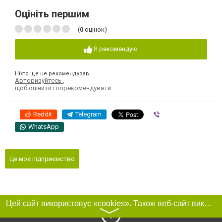
Оцініть першим
(
0
оцінок)
Я рекомендую
Ніхто ще не рекомендував
Авторизуйтесь
,
щоб оцінити і порекомендувати
Reddit
Telegram
Viber
WhatsApp
Це моє підприємство
Цей сайт використовує «cookies». Також веб-сайт використовує інтернет-сервіс для збору технічних даних стосовно відвідувачів з метою отримання маркетингової та статистичної інформації. Умови обробки даних відвідувачів сайту див.
〉