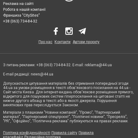
Реклама на сайті
Робота в нашій компанії
Франшиза "CitySites"
+38 (063) 734-84-32
Про нас
Контакти
Автори проєкту
З питань реклами: +38 (063) 734-84-32. E-mail:
reklama@44.ua
E-mail редакції:
news@44.ua
Допускається цитування матеріалів без отримання попередньої згоди
44.ua за умови розміщення в тексті обов'язкового посилання на 44.ua -
Сайт міста Києва. Для інтернет-видань обов'язкове розміщення прямого,
відкритого для пошукових систем гіперпосилання на цитовані статті не
нижче другого абзацу в тексті або в якості джерела. Порушення
виняткових прав переслідується Законом.
Матеріали з плашками "Новини компаній", "Промо", "Партнерський
матеріал", "Партнерський спецпроєкт", "Політичні новини", "Пресреліз",
"PR", "Офіційно", "Політична реклама" публікуються на правах реклами.
Політика конфіденційності
Правила сайту
Правила
класифайд
Редакційна політика