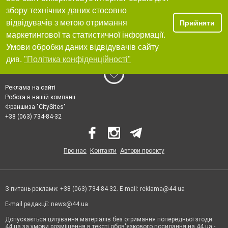
збору технічних даних стосовно
відвідувачів з метою отримання
Прийняти
маркетингової та статистичної інформації.
Умови обробки даних відвідувачів сайту
див.
"Політика конфіденційності"
Реклама на сайті
Робота в нашій компанії
Франшиза "CitySites"
+38 (063) 734-84-32
Про нас
Контакти
Автори проєкту
З питань реклами: +38 (063) 734-84-32. E-mail:
reklama@44.ua
E-mail редакції:
news@44.ua
Допускається цитування матеріалів без отримання попередньої згоди
44.ua за умови розміщення в тексті обов'язкового посилання на 44.ua -