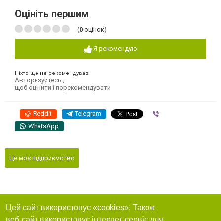
Оцініть першим
(
0
оцінок)
Я рекомендую
Ніхто ще не рекомендував
Авторизуйтесь
,
щоб оцінити і порекомендувати
Reddit
Telegram
Viber
WhatsApp
Це моє підприємство
Цей сайт використовує «cookies». Також
веб-сайт використовує інтернет-сервіс для