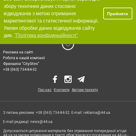
збору технічних даних стосовно
відвідувачів з метою отримання
Прийняти
маркетингової та статистичної інформації.
Умови обробки даних відвідувачів сайту
див.
"Політика конфіденційності"
Реклама на сайті
Робота в нашій компанії
Франшиза "CitySites"
+38 (063) 734-84-32
Про нас
Контакти
Автори проєкту
З питань реклами: +38 (063) 734-84-32. E-mail:
reklama@44.ua
E-mail редакції:
news@44.ua
Допускається цитування матеріалів без отримання попередньої згоди
44.ua за умови розміщення в тексті обов'язкового посилання на 44.ua -