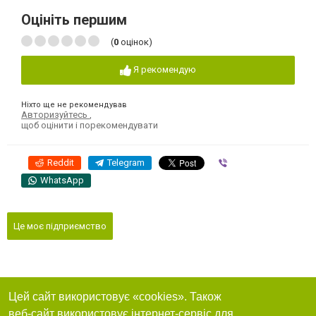
Оцініть першим
(
0
оцінок)
Я рекомендую
Ніхто ще не рекомендував
Авторизуйтесь
,
щоб оцінити і порекомендувати
Reddit
Telegram
Viber
WhatsApp
Це моє підприємство
Цей сайт використовує «cookies». Також
веб-сайт використовує інтернет-сервіс для