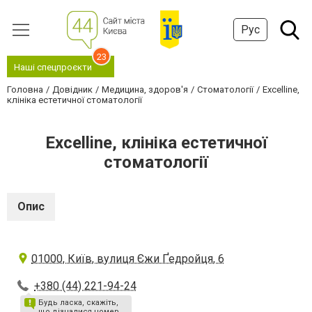
Рус
23
Наші спецпроєкти
Головна
Довідник
Медицина, здоров'я
Стоматології
Excelline,
клініка естетичної стоматології
Excelline, клініка естетичної
стоматології
Опис
01000, Київ, вулиця Єжи Ґедройця, 6
+380 (44) 221-94-24
Будь ласка, скажіть,
що дізналися номер