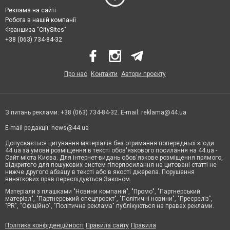
Реклама на сайті
Робота в нашій компанії
Франшиза "CitySites"
+38 (063) 734-84-32
Про нас
Контакти
Автори проєкту
З питань реклами: +38 (063) 734-84-32. E-mail:
reklama@44.ua
E-mail редакції:
news@44.ua
Допускається цитування матеріалів без отримання попередньої згоди
44.ua за умови розміщення в тексті обов'язкового посилання на 44.ua -
Сайт міста Києва. Для інтернет-видань обов'язкове розміщення прямого,
відкритого для пошукових систем гіперпосилання на цитовані статті не
нижче другого абзацу в тексті або в якості джерела. Порушення
виняткових прав переслідується Законом.
Матеріали з плашками "Новини компаній", "Промо", "Партнерський
матеріал", "Партнерський спецпроєкт", "Політичні новини", "Пресреліз",
"PR", "Офіційно", "Політична реклама" публікуються на правах реклами.
Політика конфіденційності
Правила сайту
Правила