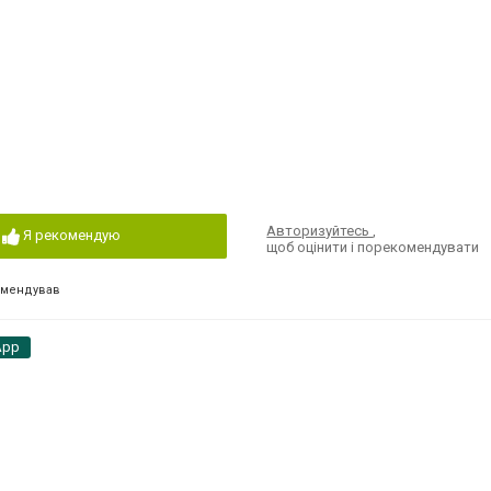
Авторизуйтесь
,
Я рекомендую
щоб оцінити і порекомендувати
омендував
App