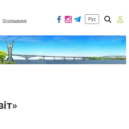
Рус
Оголошення
віт»