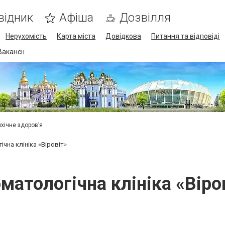
відник
Афіша
Дозвілля
Нерухомість
Карта міста
Довідкова
Питання та відповіді
Вакансії
ихічне здоров’я
чна клініка «Віровіт»
матологічна клініка «Віро