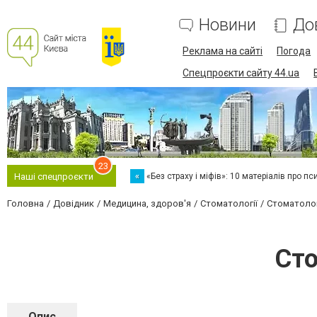
Новини
До
Реклама на сайті
Погода
Спецпроєкти сайту 44.ua
23
«
«Без страху і міфів»: 10 матеріалів про пс
Наші спецпроєкти
Головна
Довідник
Медицина, здоров'я
Стоматології
Стоматологі
Сто
Опис