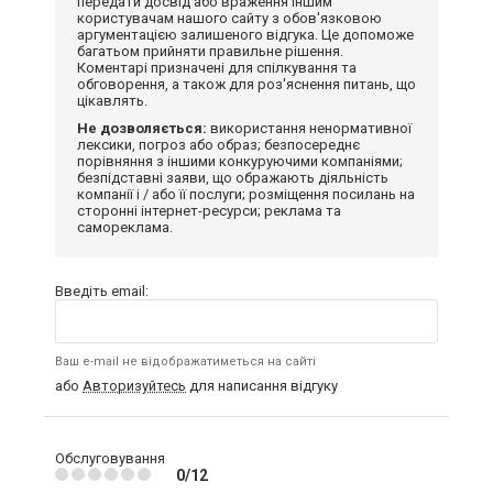
передати досвід або враження іншим
користувачам нашого сайту з обов'язковою
аргументацією залишеного відгука. Це допоможе
багатьом прийняти правильне рішення.
Коментарі призначені для спілкування та
обговорення, а також для роз'яснення питань, що
цікавлять.
Не дозволяється:
використання ненормативної
лексики, погроз або образ; безпосереднє
порівняння з іншими конкуруючими компаніями;
безпідставні заяви, що ображають діяльність
компанії і / або її послуги; розміщення посилань на
сторонні інтернет-ресурси; реклама та
самореклама.
Введіть email:
Ваш e-mail не відображатиметься на сайті
або
Авторизуйтесь
для написання відгуку
Обслуговування
0/12