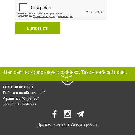
Відправити
Цей сайт використовує «cookies». Також веб-сайт використовує інтернет-сервіс для збору технічних даних стосовно відвідувачів з метою отримання маркетингової та статистичної інформації. Умови обробки даних відвідувачів сайту див.
〉
Реклама на сайті
Робота в нашій компанії
Франшиза "CitySites"
+38 (063) 734-84-32
Про нас
Контакти
Автори проєкту