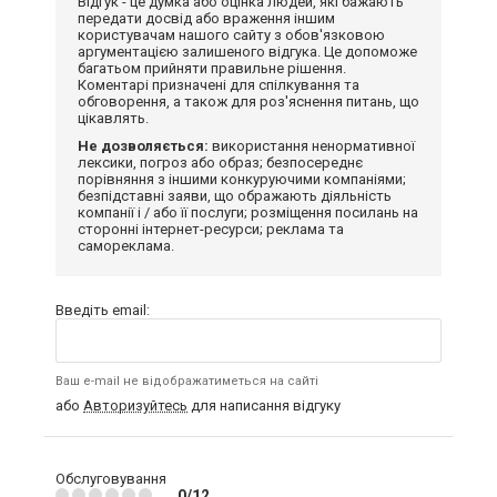
Відгук - це думка або оцінка людей, які бажають
передати досвід або враження іншим
користувачам нашого сайту з обов'язковою
аргументацією залишеного відгука. Це допоможе
багатьом прийняти правильне рішення.
Коментарі призначені для спілкування та
обговорення, а також для роз'яснення питань, що
цікавлять.
Не дозволяється:
використання ненормативної
лексики, погроз або образ; безпосереднє
порівняння з іншими конкуруючими компаніями;
безпідставні заяви, що ображають діяльність
компанії і / або її послуги; розміщення посилань на
сторонні інтернет-ресурси; реклама та
самореклама.
Введіть email:
Ваш e-mail не відображатиметься на сайті
або
Авторизуйтесь
для написання відгуку
Обслуговування
0/12