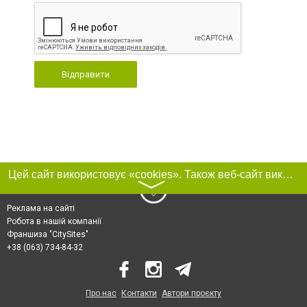
Відправити
Цей сайт використовує «cookies». Також веб-сайт використовує інтернет-сервіс для збору технічних даних стосовно відвідувачів з метою отримання маркетингової та статистичної інформації. Умови обробки даних відвідувачів сайту див.
〉
Реклама на сайті
Робота в нашій компанії
Франшиза "CitySites"
+38 (063) 734-84-32
Про нас
Контакти
Автори проєкту