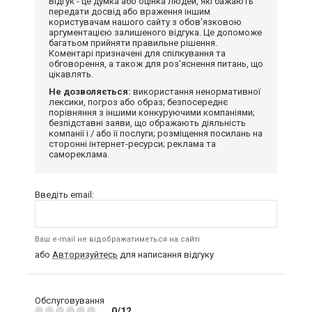
Відгук - це думка або оцінка людей, які бажають
передати досвід або враження іншим
користувачам нашого сайту з обов'язковою
аргументацією залишеного відгука. Це допоможе
багатьом прийняти правильне рішення.
Коментарі призначені для спілкування та
обговорення, а також для роз'яснення питань, що
цікавлять.
Не дозволяється:
використання ненормативної
лексики, погроз або образ; безпосереднє
порівняння з іншими конкуруючими компаніями;
безпідставні заяви, що ображають діяльність
компанії і / або її послуги; розміщення посилань на
сторонні інтернет-ресурси; реклама та
самореклама.
Введіть email:
Ваш e-mail не відображатиметься на сайті
або
Авторизуйтесь
для написання відгуку
Обслуговування
0/12