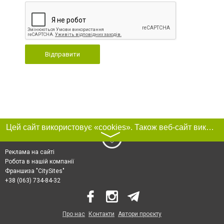
Відправити
Цей сайт використовує «cookies». Також веб-сайт використовує інтернет-сервіс для збору технічних даних стосовно відвідувачів з метою отримання маркетингової та статистичної інформації. Умови обробки даних відвідувачів сайту див.
〉
Реклама на сайті
Робота в нашій компанії
Франшиза "CitySites"
+38 (063) 734-84-32
Про нас
Контакти
Автори проєкту