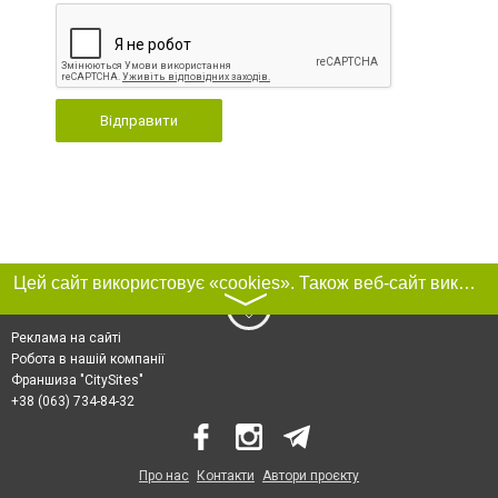
Відправити
Цей сайт використовує «cookies». Також веб-сайт використовує інтернет-сервіс для збору технічних даних стосовно відвідувачів з метою отримання маркетингової та статистичної інформації. Умови обробки даних відвідувачів сайту див.
〉
Реклама на сайті
Робота в нашій компанії
Франшиза "CitySites"
+38 (063) 734-84-32
Про нас
Контакти
Автори проєкту