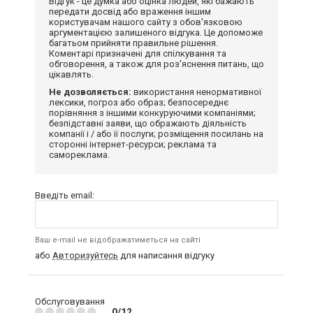
Відгук - це думка або оцінка людей, які бажають
передати досвід або враження іншим
користувачам нашого сайту з обов'язковою
аргументацією залишеного відгука. Це допоможе
багатьом прийняти правильне рішення.
Коментарі призначені для спілкування та
обговорення, а також для роз'яснення питань, що
цікавлять.
Не дозволяється:
використання ненормативної
лексики, погроз або образ; безпосереднє
порівняння з іншими конкуруючими компаніями;
безпідставні заяви, що ображають діяльність
компанії і / або її послуги; розміщення посилань на
сторонні інтернет-ресурси; реклама та
самореклама.
Введіть email:
Ваш e-mail не відображатиметься на сайті
або
Авторизуйтесь
для написання відгуку
Обслуговування
0/12