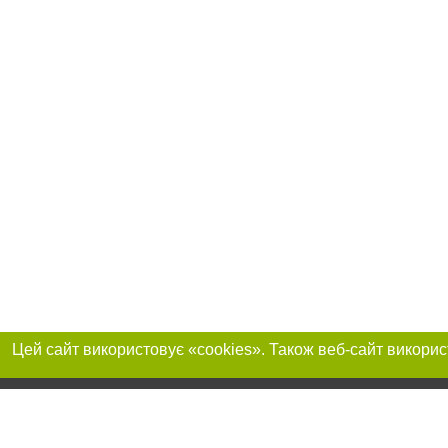
Реклама на сайті
Приєднуйтесь до 
Робота в нашій компанії
Франшиза "CitySites"