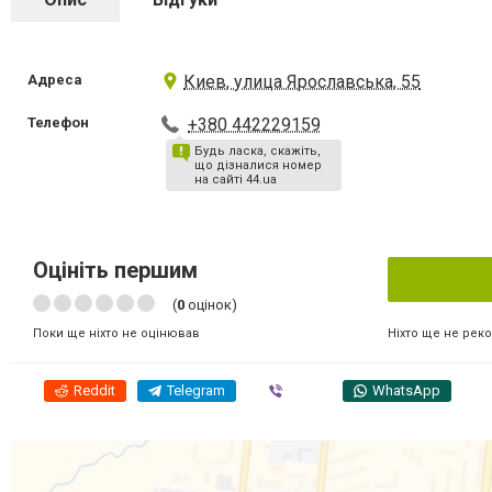
Адреса
Киев, улица Ярославська, 55
Телефон
+380 442229159
Будь ласка, скажіть,
що дізналися номер
на сайті 44.ua
Оцініть першим
(
0
оцінок)
Ніхто ще не рек
Поки ще ніхто не оцінював
Reddit
Telegram
Viber
WhatsApp