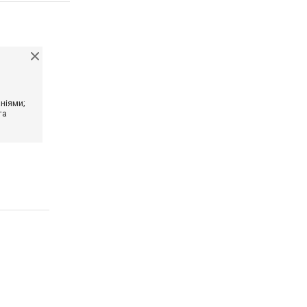
ніями;
та