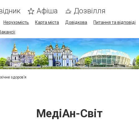
відник
Афіша
Дозвілля
Нерухомість
Карта міста
Довідкова
Питання та відповіді
Вакансії
ихічне здоров’я
МедіАн-Світ