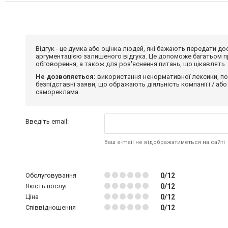
Відгук - це думка або оцінка людей, які бажають передати 
аргументацією залишеного відгука. Це допоможе багатьом пр
обговорення, а також для роз'яснення питань, що цікавлять.
Не дозволяється:
використання ненормативної лексики, по
безпідставні заяви, що ображають діяльність компанії і / або
самореклама.
Введіть email:
Ваш e-mail не відображатиметься на сайті
Обслуговування
0/12
Якість послуг
0/12
Ціна
0/12
Співвідношення
0/12