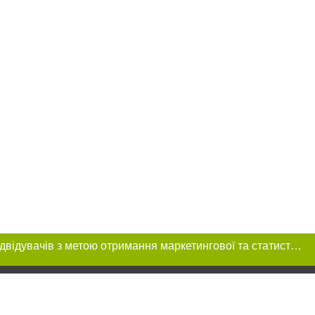
Цей сайт використовує «cookies». Також веб-сайт використовує інтернет-сервіс для збору технічних даних стосовно відвідувачів з метою отримання маркетингової та статистичної інформації. Умови обробки даних відвідувачів сайту див.