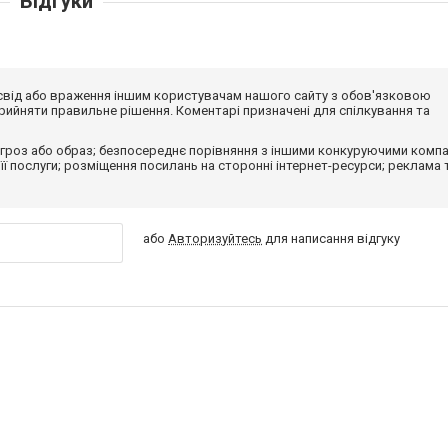
Відгуки
досвід або враження іншим користувачам нашого сайту з обов'язковою
ийняти правильне рішення. Коментарі призначені для спілкування та
гроз або образ; безпосереднє порівняння з іншими конкуруючими компа
 її послуги; розміщення посилань на сторонні інтернет-ресурси; реклама 
або
Авторизуйтесь
для написання відгуку