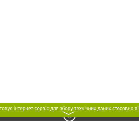
〉
нас :