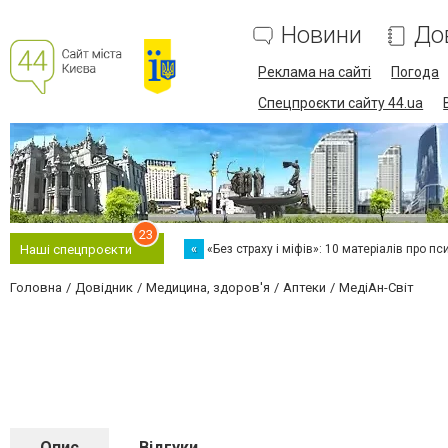
Новини
До
Реклама на сайті
Погода
Спецпроєкти сайту 44.ua
23
«
«Без страху і міфів»: 10 матеріалів про пс
Наші спецпроєкти
Головна
Довідник
Медицина, здоров'я
Аптеки
МедіАн-Світ
Опис
Відгуки