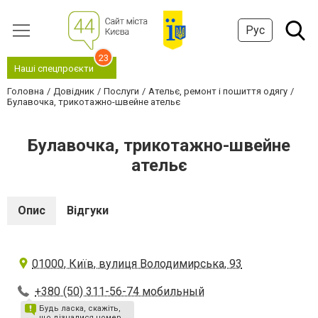
Рус
23
Наші спецпроєкти
Головна
Довідник
Послуги
Ательє, ремонт і пошиття одягу
Булавочка, трикотажно-швейне ательє
Булавочка, трикотажно-швейне
ательє
Опис
Відгуки
01000, Київ, вулиця Володимирська, 93
+380 (50) 311-56-74 мобильный
Будь ласка, скажіть,
що дізналися номер