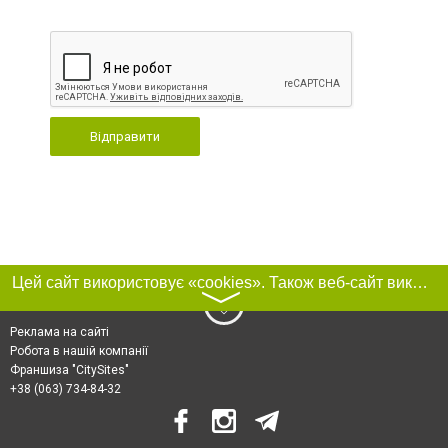
Відправити
Цей сайт використовує «cookies». Також веб-сайт використовує інтернет-сервіс для збору технічних даних стосовно відвідувачів з метою отримання маркетингової та статистичної інформації. Умови обробки даних відвідувачів сайту див.
〉
Реклама на сайті
Робота в нашій компанії
Франшиза "CitySites"
+38 (063) 734-84-32