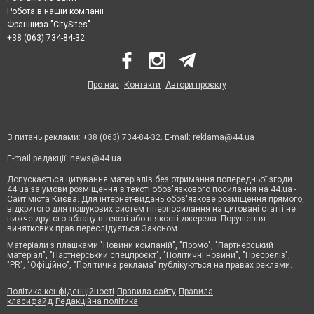
Робота в нашій компанії
Франшиза "CitySites"
+38 (063) 734-84-32
Про нас
Контакти
Автори проєкту
З питань реклами: +38 (063) 734-84-32. E-mail:
reklama@44.ua
E-mail редакції:
news@44.ua
Допускається цитування матеріалів без отримання попередньої згоди
44.ua за умови розміщення в тексті обов'язкового посилання на 44.ua -
Сайт міста Києва. Для інтернет-видань обов'язкове розміщення прямого,
відкритого для пошукових систем гіперпосилання на цитовані статті не
нижче другого абзацу в тексті або в якості джерела. Порушення
виняткових прав переслідується Законом.
Матеріали з плашками "Новини компаній", "Промо", "Партнерський
матеріал", "Партнерський спецпроєкт", "Політичні новини", "Пресреліз",
"PR", "Офіційно", "Політична реклама" публікуються на правах реклами.
Політика конфіденційності
Правила сайту
Правила
класифайд
Редакційна політика