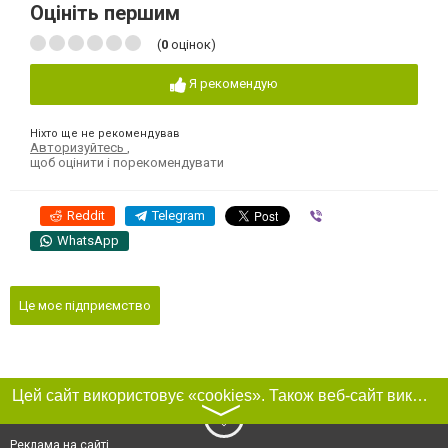
Оцініть першим
(
0
оцінок)
Я рекомендую
Ніхто ще не рекомендував
Авторизуйтесь
,
щоб оцінити і порекомендувати
Reddit
Telegram
Viber
WhatsApp
Це моє підприємство
Цей сайт використовує «cookies». Також веб-сайт використовує інтернет-сервіс для збору технічних даних стосовно відвідувачів з метою отримання маркетингової та статистичної інформації. Умови обробки даних відвідувачів сайту див.
〉
Реклама на сайті