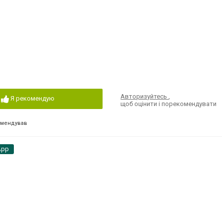
Авторизуйтесь
,
Я рекомендую
щоб оцінити і порекомендувати
омендував
App