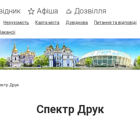
відник
Афіша
Дозвілля
Нерухомість
Карта міста
Довідкова
Питання та відповіді
Вакансії
ектр Друк
Спектр Друк