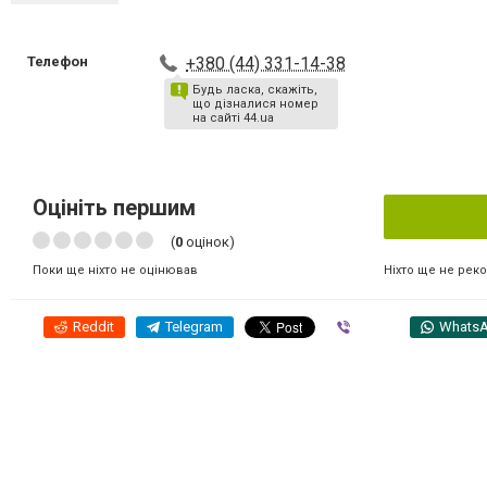
Телефон
+380 (44) 331-14-38
Будь ласка, скажіть,
що дізналися номер
на сайті 44.ua
Оцініть першим
(
0
оцінок)
Ніхто ще не рек
Поки ще ніхто не оцінював
Reddit
Telegram
Viber
Whats