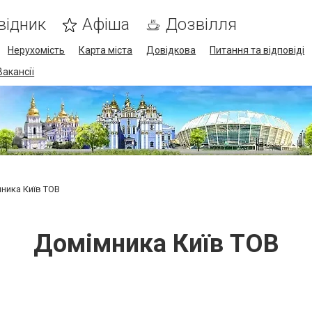
відник
Афіша
Дозвілля
Нерухомість
Карта міста
Довідкова
Питання та відповіді
Вакансії
ника Київ ТОВ
Домімника Київ ТОВ