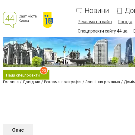
Новини
До
Реклама на сайті
Погода
Спецпроєкти сайту 44.ua
23
Наші спецпроєкти
Головна
Довідник
Реклама, поліграфія
Зовнішня реклама
Домім
Опис