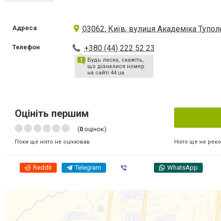
Адреса
03062, Київ, вулиця Академіка Тупол
Телефон
+380 (44) 222 52 23
Будь ласка, скажіть,
що дізналися номер
на сайті 44.ua
Оцініть першим
(
0
оцінок)
Ніхто ще не рек
Поки ще ніхто не оцінював
Reddit
Telegram
Viber
WhatsApp