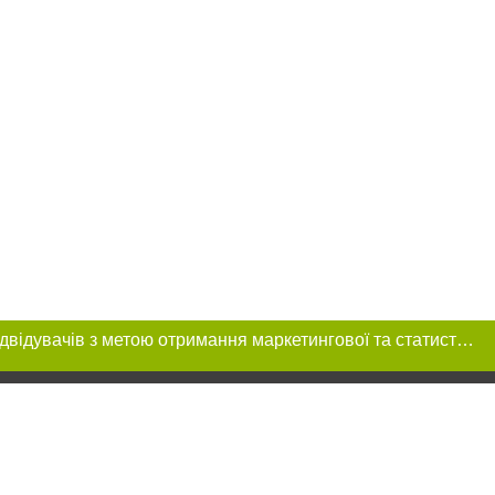
Цей сайт використовує «cookies». Також веб-сайт використовує інтернет-сервіс для збору технічних даних стосовно відвідувачів з метою отримання маркетингової та статистичної інформації. Умови обробки даних відвідувачів сайту див.