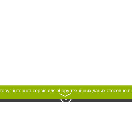
〉
нас :
и
Автори проєкту