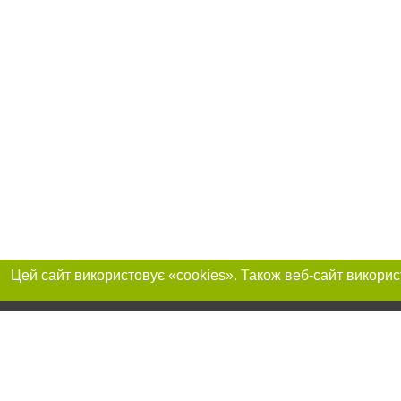
Реклама на сайті
Приєднуйтесь до 
Робота в нашій компанії
Франшиза "CitySites"
Про нас
Контакт
+38 (063) 734-84-32