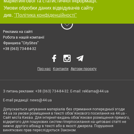
маркетингової та статистичної інформації.
Умови обробки даних відвідувачів сайту
див.
"Політика конфіденційності"
Реклама на сайті
Робота в нашій компанії
Франшиза "CitySites"
+38 (063) 734-84-32
Про нас
Контакти
Автори проєкту
З питань реклами: +38 (063) 734-84-32. E-mail:
reklama@44.ua
E-mail редакції:
news@44.ua
Допускається цитування матеріалів без отримання попередньої згоди
44.ua за умови розміщення в тексті обов'язкового посилання на 44.ua -
Сайт міста Києва. Для інтернет-видань обов'язкове розміщення прямого,
відкритого для пошукових систем гіперпосилання на цитовані статті не
нижче другого абзацу в тексті або в якості джерела. Порушення
виняткових прав переслідується Законом.