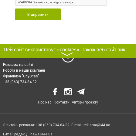
Відправити
Цей сайт використовує «cookies». Також веб-сайт використовує інтернет-сервіс для збору технічних даних стосовно відвідувачів з метою отримання маркетингової та статистичної інформації. Умови обробки даних відвідувачів сайту див.
〉
Реклама на сайті
Робота в нашій компанії
Франшиза "CitySites"
+38 (063) 734-84-32
Про нас
Контакти
Автори проєкту
З питань реклами: +38 (063) 734-84-32. E-mail:
reklama@44.ua
E-mail редакції:
news@44.ua