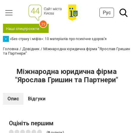
Рус
23
Наші спецпроєкти
«
«Без страху і міфів»: 10 матеріалів про психічне здоров’я
Головна
Довідник
Міжнародна юридична фірма "Ярослав Гришин
та Партнери"
Міжнародна юридична фірма
"Ярослав Гришин та Партнери"
Опис
Відгуки
Оцініть першим
(
0
оцінок)