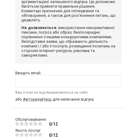
аргументацією залишеного відгука. Це допоможе
багатьом прийняти правильне рішення.
Коментарі призначені для спілкування та
обговорення, а також для роз'яснення питань, що
цікавлять.
Не дозволяється:
використання ненормативної
лексики, погроз або образ; безпосереднє
порівняння з іншими конкуруючими компаніями;
безпідставні заяви, що ображають діяльність
компанії і / або її послуги; розміщення посилань на
сторонні інтернет-ресурси; реклама та
самореклама.
Введіть email:
Ваш e-mail не відображатиметься на сайті
або
Авторизуйтесь
для написання відгуку
Обслуговування
0/12
Якість послуг
0/12