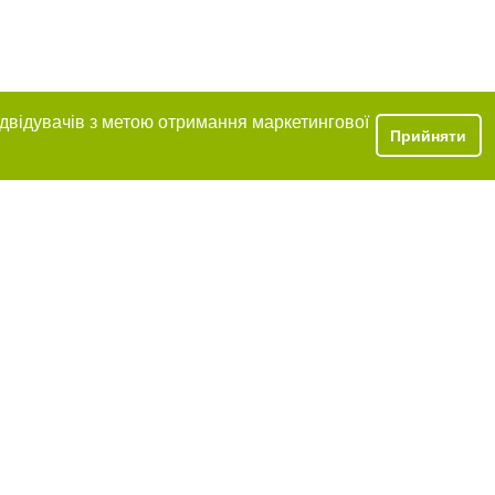
ідвідувачів з метою отримання маркетингової
Прийняти
ня в тексті
щення прямого,
 тексті або в
цпроєкт",
реклами.