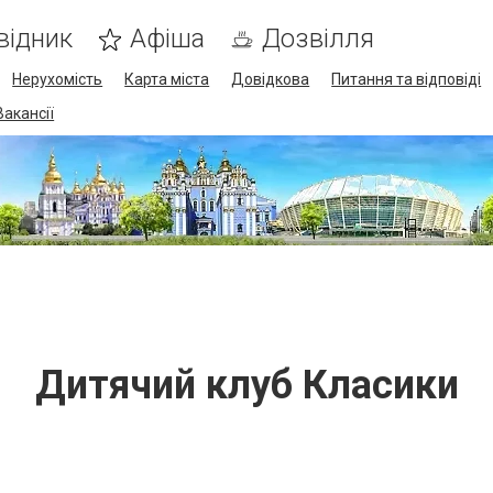
відник
Афіша
Дозвілля
Нерухомість
Карта міста
Довідкова
Питання та відповіді
Вакансії
Дитячий клуб Класики