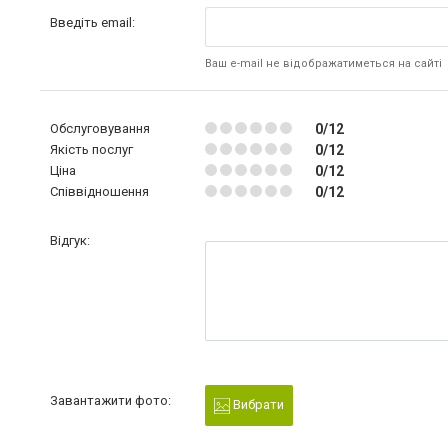
Введіть email:
Ваш e-mail не відображатиметься на сайті
Обслуговування
0/12
Якість послуг
0/12
Ціна
0/12
Співвідношення
0/12
Відгук:
Завантажити фото:
Вибрати