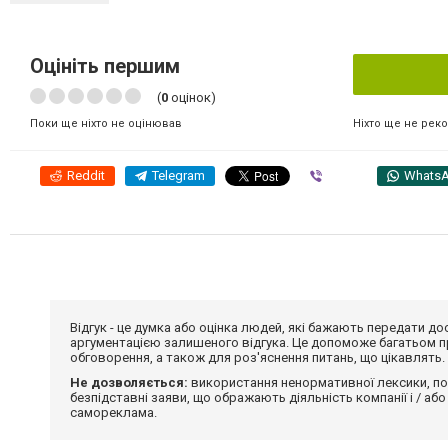
Оцініть першим
(
0
оцінок)
Ніхто ще не рек
Поки ще ніхто не оцінював
Reddit
Telegram
Viber
Whats
Відгук - це думка або оцінка людей, які бажають передати 
аргументацією залишеного відгука. Це допоможе багатьом пр
обговорення, а також для роз'яснення питань, що цікавлять.
Не дозволяється:
використання ненормативної лексики, по
безпідставні заяви, що ображають діяльність компанії і / або
самореклама.