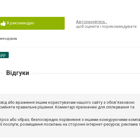
Авторизуйтесь
,
Я рекомендую
щоб оцінити і порекомендувати
омендував
App
Відгуки
досвід або враження іншим користувачам нашого сайту з обов'язковою
ийняти правильне рішення. Коментарі призначені для спілкування та
гроз або образ; безпосереднє порівняння з іншими конкуруючими компа
 її послуги; розміщення посилань на сторонні інтернет-ресурси; реклама 