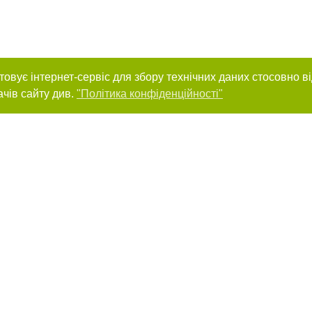
товує інтернет-сервіс для збору технічних даних стосовно в
ачів сайту див.
"Політика конфіденційності"
нас :
и
Автори проєкту
ування матеріалів без отримання попередньої згоди 44.ua за умови розміщен
силання на 44.ua - Сайт міста Києва. Для інтернет-видань обов'язкове розмі
шукових систем гіперпосилання на цитовані статті не нижче другого абзацу в
Порушення виняткових прав переслідується Законом.
ками "Новини компаній", "Промо", "Партнерський матеріал", "Партнерський спе
", "Пресреліз", "PR", "Офіційно", "Політична реклама" публікуються на правах 