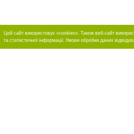
Цей сайт використовує «cookies». Також веб-сайт викорис
та статистичної інформації. Умови обробки даних відвідув
Реклама на сайті
Приєднуйтесь до 
Робота в нашій компанії
Франшиза "CitySites"
Про нас
Контакт
+38 (063) 734-84-32
З питань реклами: +38 (063) 734-84-32. E-mail:
Допускається цит
reklama@44.ua
обов'язкового по
відкритого для по
якості джерела. 
E-mail редакції:
news@44.ua
Матеріали з плаш
"Політичні новини