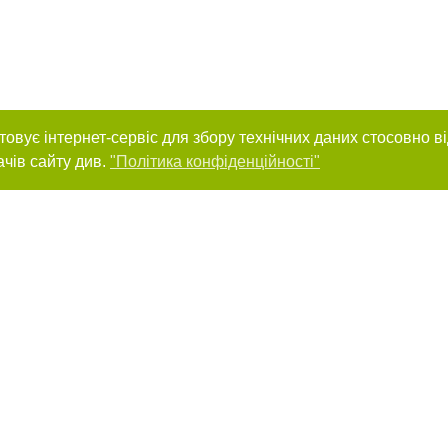
товує інтернет-сервіс для збору технічних даних стосовно в
ачів сайту див.
"Політика конфіденційності"
нас :
и
Автори проєкту
ування матеріалів без отримання попередньої згоди 44.ua за умови розміщен
силання на 44.ua - Сайт міста Києва. Для інтернет-видань обов'язкове розмі
шукових систем гіперпосилання на цитовані статті не нижче другого абзацу в
Порушення виняткових прав переслідується Законом.
ками "Новини компаній", "Промо", "Партнерський матеріал", "Партнерський спе
", "Пресреліз", "PR", "Офіційно", "Політична реклама" публікуються на правах 