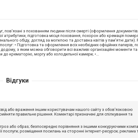
луг, пов'язані з похованням людини після смерті (оформлення документів
ної атрибутики, підготовка місця поховання, похорон або кремація помер
нального обіду, догляд за могилою та доставка квітів у пам'ятні дати).
ослуг: • Підготовка та оформлення всіх необхідних офіційних паперів, п
 додому, з яким можна обговорити всі важливі організаційні моменти т
 до крематорію, моргу або холодильної камери; •...
Відгуки
досвід або враження іншим користувачам нашого сайту з обов'язковою
ийняти правильне рішення. Коментарі призначені для спілкування та
гроз або образ; безпосереднє порівняння з іншими конкуруючими компа
 її послуги; розміщення посилань на сторонні інтернет-ресурси; реклама 