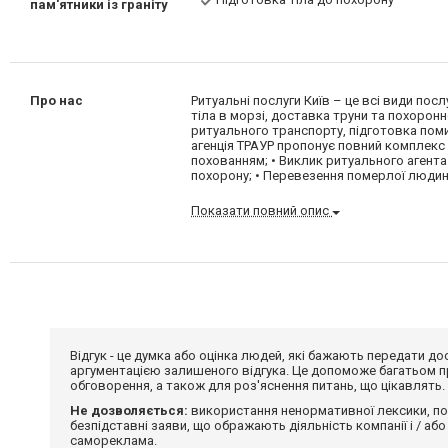
пам'ятники із граніту
Про нас
Ритуальні послуги Київ – це всі види пос
тіла в морзі, доставка труни та похорон
ритуального транспорту, підготовка поми
агенція ТРАУР пропонує повний комплекс п
похованням; • Виклик ритуального агента
похорону; • Перевезення померлої людини
Показати повний опис
Відгук - це думка або оцінка людей, які бажають передати 
аргументацією залишеного відгука. Це допоможе багатьом пр
обговорення, а також для роз'яснення питань, що цікавлять.
Не дозволяється:
використання ненормативної лексики, по
безпідставні заяви, що ображають діяльність компанії і / або
самореклама.