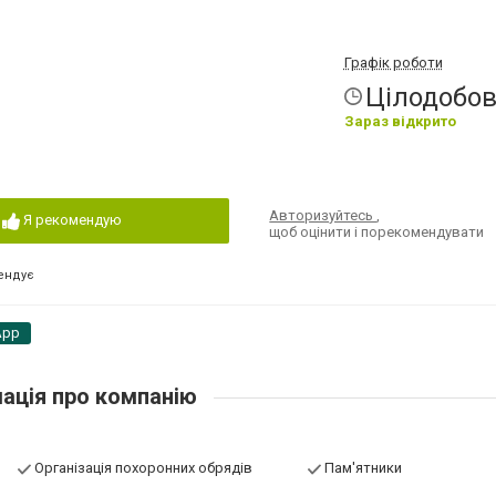
Графік роботи
Цілодобо
Зараз відкрито
Авторизуйтесь
,
Я рекомендую
щоб оцінити і порекомендувати
ендує
App
ація про компанію
Організація похоронних обрядів
Пам'ятники