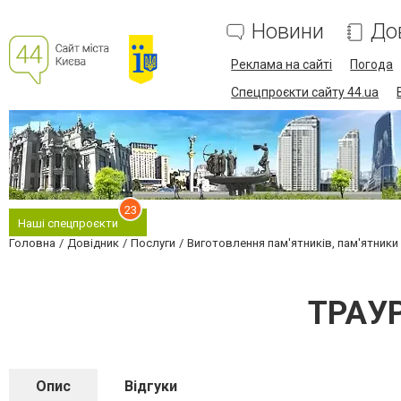
Новини
До
Реклама на сайті
Погода
Спецпроєкти сайту 44.ua
23
Наші спецпроєкти
Головна
Довідник
Послуги
Виготовлення пам'ятників, пам'ятники і
ТРАУР
Опис
Відгуки