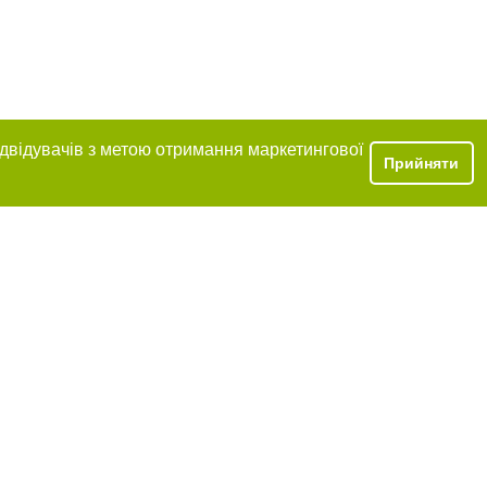
ідвідувачів з метою отримання маркетингової
Прийняти
ня в тексті
щення прямого,
 тексті або в
цпроєкт",
реклами.