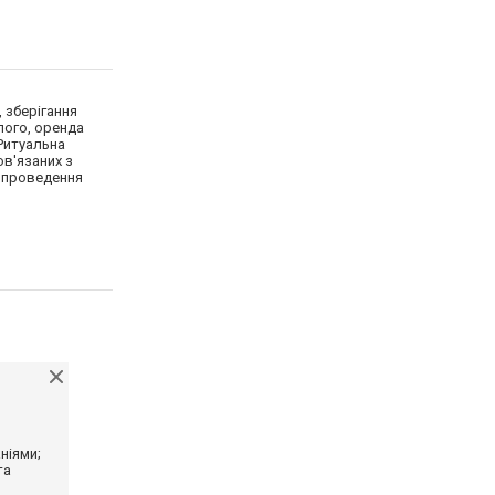
, зберігання
лого, оренда
 Ритуальна
ов'язаних з
а проведення
ніями;
та