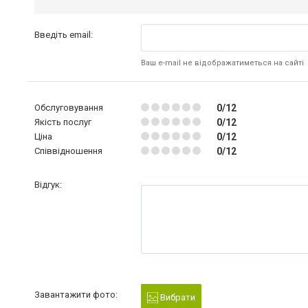
Введіть email:
Ваш e-mail не відображатиметься на сайті
Обслуговування
0/12
Якість послуг
0/12
Ціна
0/12
Співвідношення
0/12
Відгук:
Завантажити фото:
Вибрати