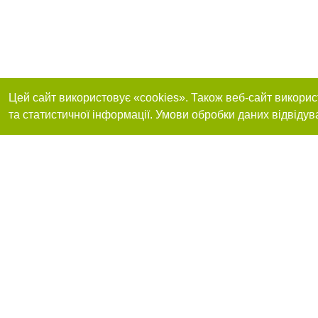
Цей сайт використовує «cookies». Також веб-сайт викорис
та статистичної інформації. Умови обробки даних відвідув
Реклама на сайті
Приєднуйтесь до 
Робота в нашій компанії
Франшиза "CitySites"
Про нас
Контакт
+38 (063) 734-84-32
З питань реклами: +38 (063) 734-84-32. E-mail:
Допускається цит
reklama@44.ua
обов'язкового по
відкритого для по
якості джерела. 
E-mail редакції:
news@44.ua
Матеріали з плаш
"Політичні новини