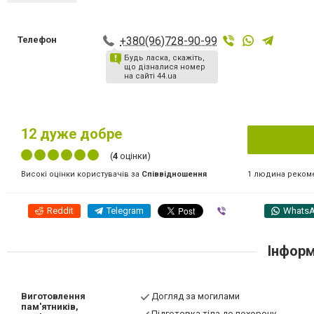
Телефон
+380(96)728-90-99
Будь ласка, скажіть,
що дізналися номер
на сайті 44.ua
12
дуже добре
(
4
оцінки)
1 людина реком
Високі оцінки користувачів за
Співвідношення
Reddit
Telegram
Viber
Whats
Інформ
Виготовлення
Догляд за могилами
пам'ятників,
Підготовка тіла до похорону