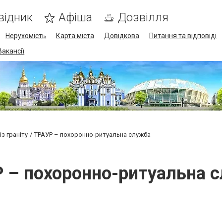
відник
Афіша
Дозвілля
Нерухомість
Карта міста
Довідкова
Питання та відповіді
Вакансії
з граніту
ТРАУР – похоронно-ритуальна служба
 – похоронно-ритуальна 