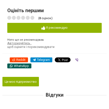
Оцініть першим
(
0
оцінок)
Я рекомендую
Ніхто ще не рекомендував
Авторизуйтесь
,
щоб оцінити і порекомендувати
Reddit
Telegram
Viber
WhatsApp
Це моє підприємство
Відгуки