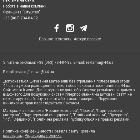
Реклама на сайті
Робота в нашій компанії
Франшиза "CitySites"
+38 (063) 734-84-32
Про нас
Контакти
Автори проєкту
З питань реклами: +38 (063) 734-84-32. E-mail:
reklama@44.ua
E-mail редакції:
news@44.ua
Допускається цитування матеріалів без отримання попередньої згоди
44.ua за умови розміщення в тексті обов'язкового посилання на 44.ua -
Сайт міста Києва. Для інтернет-видань обов'язкове розміщення прямого,
відкритого для пошукових систем гіперпосилання на цитовані статті не
нижче другого абзацу в тексті або в якості джерела. Порушення
виняткових прав переслідується Законом.
Матеріали з плашками "Новини компаній", "Промо", "Партнерський
матеріал", "Партнерський спецпроєкт", "Політичні новини", "Пресреліз",
"PR", "Офіційно", "Політична реклама" публікуються на правах реклами.
Політика конфіденційності
Правила сайту
Правила
класифайд
Редакційна політика