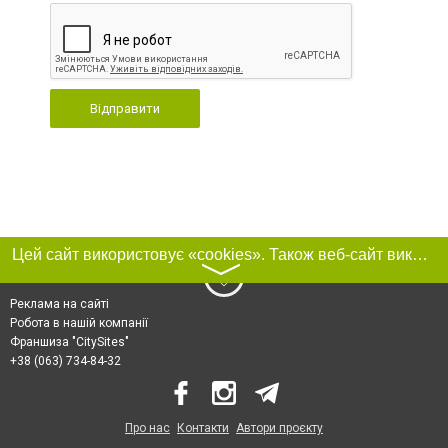
Відправити
Цей сайт використовує «cookies». Також веб-сайт використовує інтернет-сервіс для збору технічних даних стосовно відвідувачів з метою отримання маркетингової та статистичної інформації. Умови обробки даних відвідувачів сайту див.
〉
Реклама на сайті
Робота в нашій компанії
Франшиза "CitySites"
+38 (063) 734-84-32
Про нас
Контакти
Автори проєкту