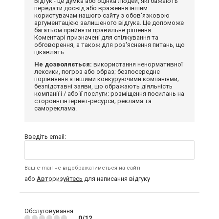
Відгук - це думка або оцінка людей, які бажають
передати досвід або враження іншим
користувачам нашого сайту з обов'язковою
аргументацією залишеного відгука. Це допоможе
багатьом прийняти правильне рішення.
Коментарі призначені для спілкування та
обговорення, а також для роз'яснення питань, що
цікавлять.
Не дозволяється:
використання ненормативної
лексики, погроз або образ; безпосереднє
порівняння з іншими конкуруючими компаніями;
безпідставні заяви, що ображають діяльність
компанії і / або її послуги; розміщення посилань на
сторонні інтернет-ресурси; реклама та
самореклама.
Введіть email:
Ваш e-mail не відображатиметься на сайті
або
Авторизуйтесь
для написання відгуку
Обслуговування
0/12