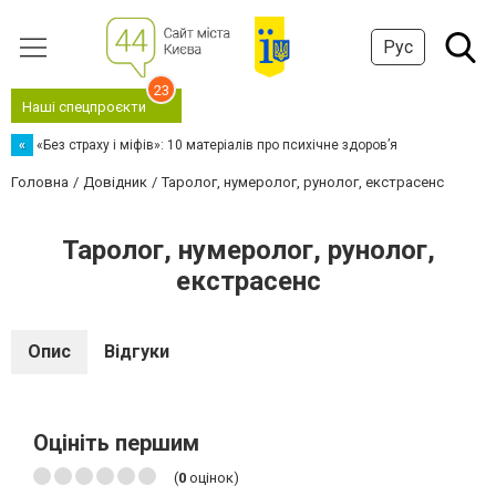
Рус
23
Наші спецпроєкти
«
«Без страху і міфів»: 10 матеріалів про психічне здоров’я
Головна
Довідник
Таролог, нумеролог, рунолог, екстрасенс
Таролог, нумеролог, рунолог,
екстрасенс
Опис
Відгуки
Оцініть першим
(
0
оцінок)