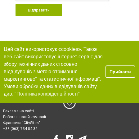
Відправити
Цей сайт використовує «cookies». Також
веб-сайт використовує інтернет-сервіс для
збору технічних даних стосовно
відвідувачів з метою отримання
Прийняти
маркетингової та статистичної інформації.
Умови обробки даних відвідувачів сайту
див.
"Політика конфіденційності"
Реклама на сайті
Робота в нашій компанії
Франшиза "CitySites"
+38 (063) 734-84-32