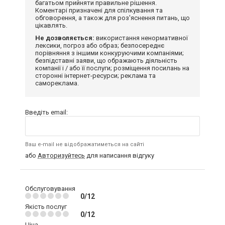
багатьом прийняти правильне рішення.
Коментарі призначені для спілкування та
обговорення, а також для роз'яснення питань, що
цікавлять.
Не дозволяється:
використання ненормативної
лексики, погроз або образ; безпосереднє
порівняння з іншими конкуруючими компаніями;
безпідставні заяви, що ображають діяльність
компанії і / або її послуги; розміщення посилань на
сторонні інтернет-ресурси; реклама та
самореклама.
Введіть email:
Ваш e-mail не відображатиметься на сайті
або
Авторизуйтесь
для написання відгуку
Обслуговування
0/12
Якість послуг
0/12
Ціна