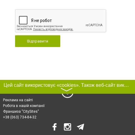
Відправити
Цей сайт використовує «cookies». Також веб-сайт використовує інтернет-сервіс для збору технічних даних стосовно відвідувачів з метою отримання маркетингової та статистичної інформації. Умови обробки даних відвідувачів сайту див.
〉
Реклама на сайті
Робота в нашій компанії
Франшиза "CitySites"
+38 (063) 734-84-32