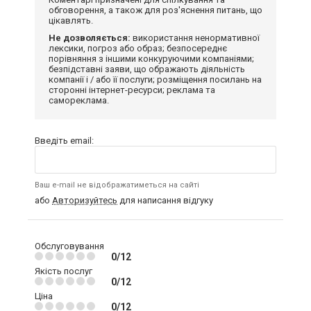
обговорення, а також для роз'яснення питань, що
цікавлять.
Не дозволяється:
використання ненормативної
лексики, погроз або образ; безпосереднє
порівняння з іншими конкуруючими компаніями;
безпідставні заяви, що ображають діяльність
компанії і / або її послуги; розміщення посилань на
сторонні інтернет-ресурси; реклама та
самореклама.
Введіть email:
Ваш e-mail не відображатиметься на сайті
або
Авторизуйтесь
для написання відгуку
Обслуговування
0/12
Якість послуг
0/12
Ціна
0/12