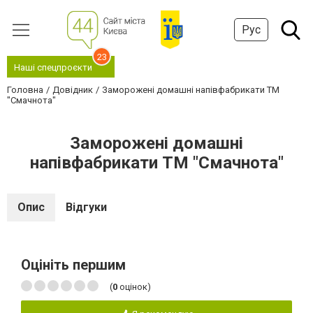
Рус
23
Наші спецпроєкти
Головна
Довідник
Заморожені домашні напівфабрикати ТМ
"Смачнота"
Заморожені домашні
напівфабрикати ТМ "Смачнота"
Опис
Відгуки
Оцініть першим
(
0
оцінок)