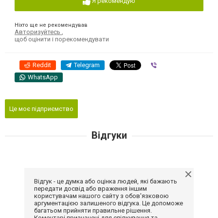
Я рекомендую
Ніхто ще не рекомендував
Авторизуйтесь
,
щоб оцінити і порекомендувати
Reddit
Telegram
Viber
WhatsApp
Це моє підприємство
Відгуки
Відгук - це думка або оцінка людей, які бажають
передати досвід або враження іншим
користувачам нашого сайту з обов'язковою
аргументацією залишеного відгука. Це допоможе
багатьом прийняти правильне рішення.
Коментарі призначені для спілкування та