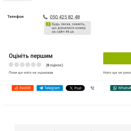
Телефон
050 425 82 48
Будь ласка, скажіть,
що дізналися номер
на сайті 44.ua
Оцініть першим
(
0
оцінок)
Ніхто ще не рек
Поки ще ніхто не оцінював
Reddit
Telegram
Viber
Whats