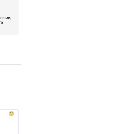
ніями;
та