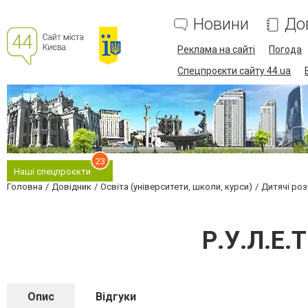
Новини
До
Реклама на сайті
Погода
Спецпроєкти сайту 44.ua
23
Наші спецпроєкти
Головна
Довідник
Освіта (університети, школи, курси)
Дитячі роз
Р.У.Л.Е.
Опис
Відгуки