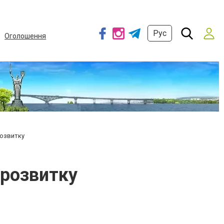
Рус
Оголошення
розвитку
 розвитку