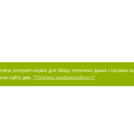
товує інтернет-сервіс для збору технічних даних стосовно в
ачів сайту див.
"Політика конфіденційності"
нас :
и
Автори проєкту