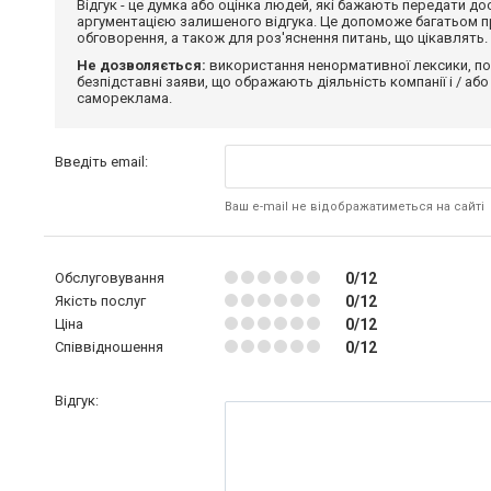
Відгук - це думка або оцінка людей, які бажають передати 
аргументацією залишеного відгука. Це допоможе багатьом пр
обговорення, а також для роз'яснення питань, що цікавлять.
Не дозволяється:
використання ненормативної лексики, по
безпідставні заяви, що ображають діяльність компанії і / або
самореклама.
Введіть email:
Ваш e-mail не відображатиметься на сайті
Обслуговування
0/12
Якість послуг
0/12
Ціна
0/12
Співвідношення
0/12
Відгук: