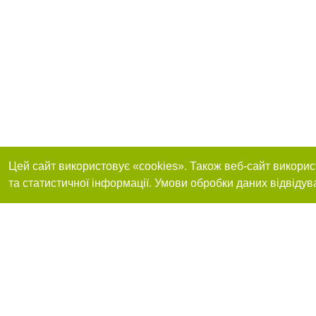
Цей сайт використовує «cookies». Також веб-сайт викорис
та статистичної інформації. Умови обробки даних відвідув
Реклама на сайті
Приєднуйтесь до 
Робота в нашій компанії
Франшиза "CitySites"
Про нас
Контакт
+38 (063) 734-84-32