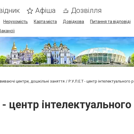
відник
Афіша
Дозвілля
Нерухомість
Карта міста
Довідкова
Питання та відповіді
Вакансії
виваючі центри, дошкільні заняття
Р.У.Л.Е.Т - центр інтелектуального 
Т - центр інтелектуального