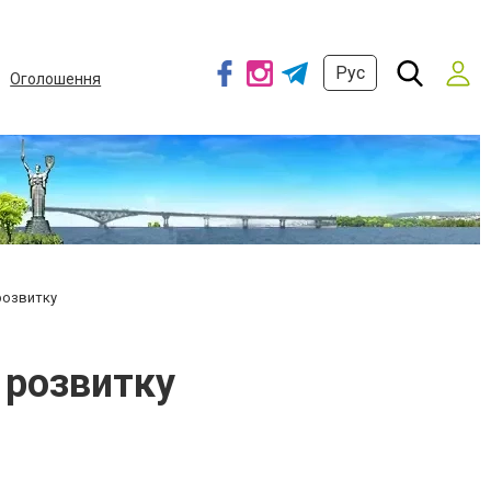
Рус
Оголошення
 розвитку
о розвитку