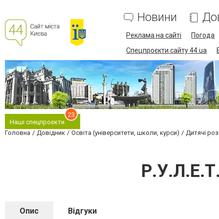
Новини
До
Реклама на сайті
Погода
Спецпроєкти сайту 44.ua
23
Наші спецпроєкти
Головна
Довідник
Освіта (університети, школи, курси)
Дитячі роз
Р.У.Л.Е.Т
Опис
Відгуки