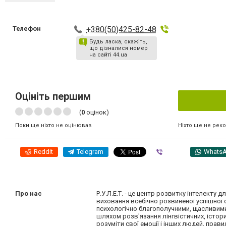
Телефон
+380(50)425-82-48
Будь ласка, скажіть,
що дізналися номер
на сайті 44.ua
Оцініть першим
(
0
оцінок)
Ніхто ще не рек
Поки ще ніхто не оцінював
Reddit
Telegram
Viber
Whats
Про нас
Р.У.Л.Е.Т. - це центр розвитку інтелекту д
виховання всебічно розвиненої успішної 
психологічно благополучними, щасливими 
шляхом розв'язання лінгвістичних, істори
розуміти свої емоції і інших людей, прав