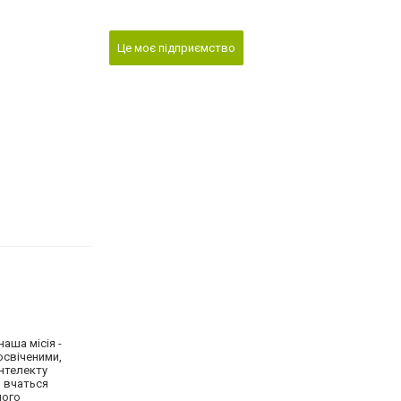
Це моє підприємство
наша місія -
освіченими,
інтелекту
и вчаться
ного