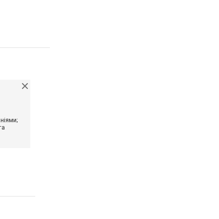
ніями;
та