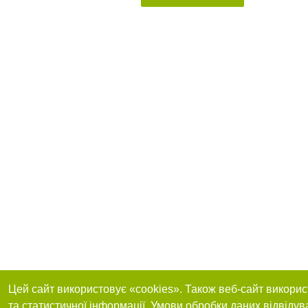
Цей сайт використовує «cookies». Також веб-сайт викорис
та статистичної інформації. Умови обробки даних відвідув