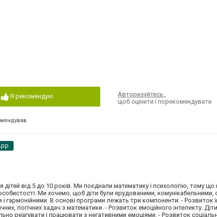
Авторизуйтесь
,
Я рекомендую
щоб оцінити і порекомендувати
омендував
App
ля дітей від 5 до 10 років. Ми поєднали математику і психологію, тому що 
особистості. Ми хочемо, щоб діти були ерудованими, комунікабельними, 
і гармонійними. В основі програми лежать три компоненти: - Розвиток 
чних, логічних задач з математики. - Розвиток емоційного інтелекту. Діт
ильно реагувати і працювати з негативними емоціями. - Розвиток соціаль