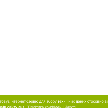
товує інтернет-сервіс для збору технічних даних стосовно в
ачів сайту див.
"Політика конфіденційності"