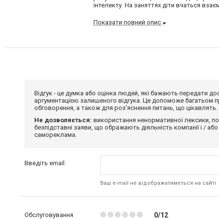
інтелекту. На заняттях діти вчаться взаєм
Показати повний опис
Відгук - це думка або оцінка людей, які бажають передати 
аргументацією залишеного відгука. Це допоможе багатьом пр
обговорення, а також для роз'яснення питань, що цікавлять.
Не дозволяється:
використання ненормативної лексики, по
безпідставні заяви, що ображають діяльність компанії і / або
самореклама.
Введіть email:
Ваш e-mail не відображатиметься на сайті
Обслуговування
0/12