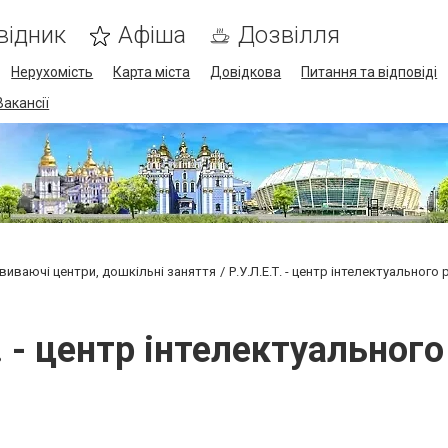
відник
Афіша
Дозвілля
Нерухомість
Карта міста
Довідкова
Питання та відповіді
Вакансії
виваючі центри, дошкільні заняття
Р.У.Л.Е.Т. - центр інтелектуального
. - центр інтелектуальног