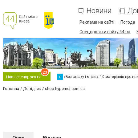
Новини
До
Реклама на сайті
Погода
Спецпроєкти сайту 44.ua
23
«
«Без страху і міфів»: 10 матеріалів про пс
Наші спецпроєкти
Головна
Довідник
shop.hypernet.com.ua
Опис
Відгуки