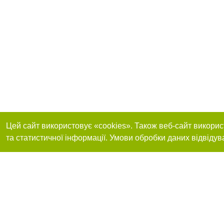
Цей сайт використовує «cookies». Також веб-сайт викорис
та статистичної інформації. Умови обробки даних відвідув
Реклама на сайті
Приєднуйтесь до 
Робота в нашій компанії
Франшиза "CitySites"
Про нас
Контакт
+38 (063) 734-84-32