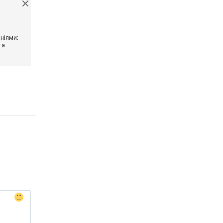
ніями;
та