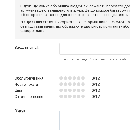
Відгук - це думка або оцінка людей, які бажають передати 
аргументацією залишеного відгука. Це допоможе багатьом пр
обговорення, а також для роз'яснення питань, що цікавлять.
Не дозволяється:
використання ненормативної лексики, по
безпідставні заяви, що ображають діяльність компанії і / або
самореклама.
Введіть email:
Ваш e-mail не відображатиметься на сайті
Обслуговування
0/12
Якість послуг
0/12
Ціна
0/12
Співвідношення
0/12
Відгук: