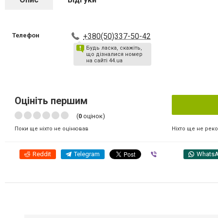
Телефон
+380(50)337-50-42
Будь ласка, скажіть,
що дізналися номер
на сайті 44.ua
Оцініть першим
(
0
оцінок)
Ніхто ще не рек
Поки ще ніхто не оцінював
Reddit
Telegram
Viber
Whats