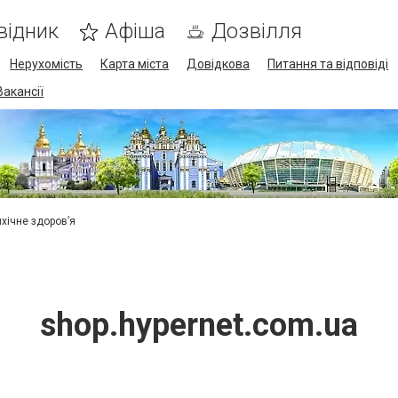
відник
Афіша
Дозвілля
Нерухомість
Карта міста
Довідкова
Питання та відповіді
Вакансії
ихічне здоров’я
shop.hypernet.com.ua