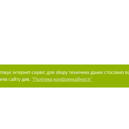
товує інтернет-сервіс для збору технічних даних стосовно в
ачів сайту див.
"Політика конфіденційності"
нас :
и
Автори проєкту