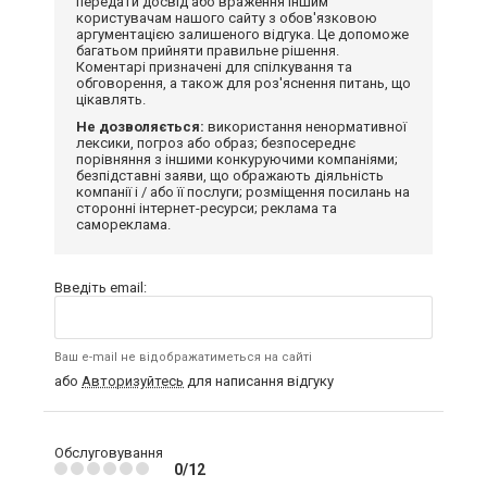
передати досвід або враження іншим
користувачам нашого сайту з обов'язковою
аргументацією залишеного відгука. Це допоможе
багатьом прийняти правильне рішення.
Коментарі призначені для спілкування та
обговорення, а також для роз'яснення питань, що
цікавлять.
Не дозволяється:
використання ненормативної
лексики, погроз або образ; безпосереднє
порівняння з іншими конкуруючими компаніями;
безпідставні заяви, що ображають діяльність
компанії і / або її послуги; розміщення посилань на
сторонні інтернет-ресурси; реклама та
самореклама.
Введіть email:
Ваш e-mail не відображатиметься на сайті
або
Авторизуйтесь
для написання відгуку
Обслуговування
0/12