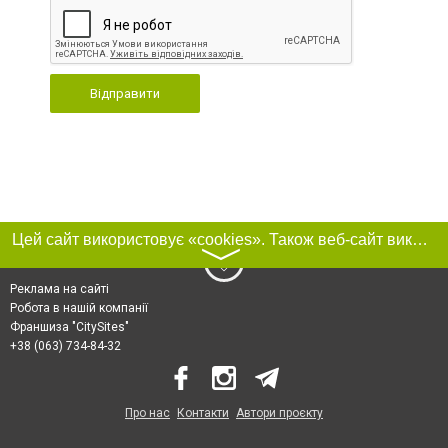
Відправити
Цей сайт використовує «cookies». Також веб-сайт використовує інтернет-сервіс для збору технічних даних стосовно відвідувачів з метою отримання маркетингової та статистичної інформації. Умови обробки даних відвідувачів сайту див.
〉
Реклама на сайті
Робота в нашій компанії
Франшиза "CitySites"
+38 (063) 734-84-32
Про нас
Контакти
Автори проєкту