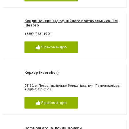
Кондиціонери від офіційного постачальника, ТМ
ideapro
+380(44)531-19-04
Я рекомендую
Керхер (kaercher)
08130, с. Петропавлівське Борщагівка, вул. Петропавлівська, 4
+38(044)451-61-12
Я рекомендую
ComCom group, кондиціонери