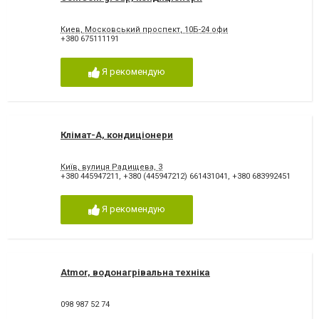
Киев, Московський проспект, 10Б-24 офи
+380 675111191
Я рекомендую
Клімат-А, кондиціонери
Київ, вулиця Радищева, 3
+380 445947211
,
+380 (445947212) 661431041
,
+380 683992451
Я рекомендую
Atmor, водонагрівальна техніка
098 987 52 74