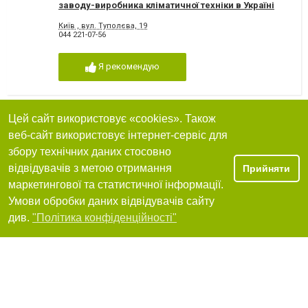
заводу-виробника кліматичної техніки в Україні
Київ , вул. Туполєва, 19
044 221-07-56
Я рекомендую
Цей сайт використовує «cookies». Також
Clim House (Клім Хаус) – дистриб'ютор
веб-сайт використовує інтернет-сервіс для
кліматичної техніки
збору технічних даних стосовно
Київ , улица Стеценко , 27
відвідувачів з метою отримання
+38 044 355 55 23
Прийняти
маркетингової та статистичної інформації.
Я рекомендую
Умови обробки даних відвідувачів сайту
Фільтри
див.
"Політика конфіденційності"
Кліматична техніка - Оптим
улица Пшенична, 9
+380(44)406-40-46