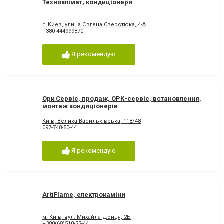
Техноклімат, кондиціонери
г. Киев, улица Євгена Сверстюка, 4-А
+380 444999870
Я рекомендую
Орк Сервіс, продаж, ОРК-сервіс, встановлення,
монтаж кондиціонерів
Київ, Велика Васильківська, 118/48
097-748-50-44
Я рекомендую
ArtiFlame, електрокаміни
м. Київ, вул. Михайла Донця, 2Б
+380(68)510-22-44