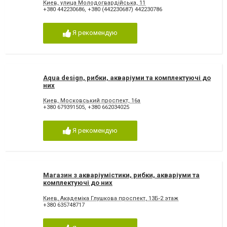
Киев, улица Молодогвардійська, 11
+380 442230686
,
+380 (442230687) 442230786
Я рекомендую
Aqua design, рибки, акваріуми та комплектуючі до
них
Киев, Московський проспект, 16а
+380 679391505
,
+380 662034025
Я рекомендую
Магазин з акваріумістики, рибки, акваріуми та
комплектуючі до них
Киев, Академіка Глушкова проспект, 13Б-2 этаж
+380 635748717