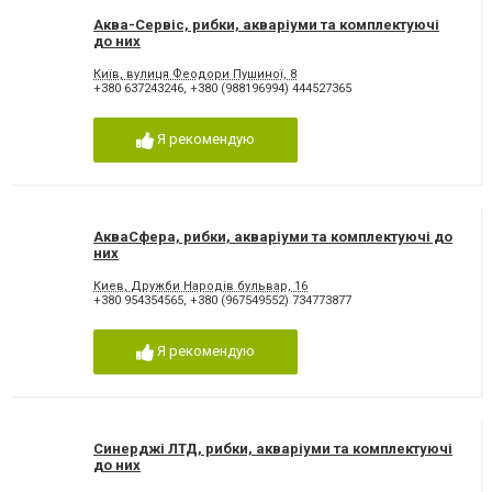
Аква-Сервіс, рибки, акваріуми та комплектуючі
до них
Київ, вулиця Феодори Пушиної, 8
+380 637243246
,
+380 (988196994) 444527365
Я рекомендую
АкваСфера, рибки, акваріуми та комплектуючі до
них
Киев, Дружби Народів бульвар, 16
+380 954354565
,
+380 (967549552) 734773877
Я рекомендую
Синерджі ЛТД, рибки, акваріуми та комплектуючі
до них