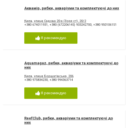
Аквамір, рибки, акваріуми та комплектуючі до них
Киев, улица Садова 20-а (Зоря ст), 20/2
+380 674011931
,
+380 (672206145) 933242700
,
+380 950106151
Я рекомендую
Aquamagaz, рибки, акваріуми та комплектуючі до
них
Киев, улица Борщагівська, 206
+380 975834230
,
+380 994363714
Я рекомендую
ReefClub, рибки, акваріуми та комплектуючі до
них