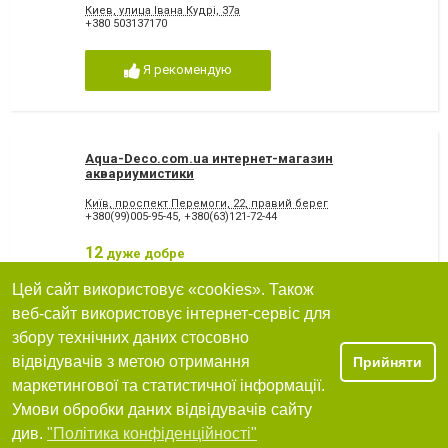
Киев, улица Івана Кудрі, 37а
+380 503137170
Я рекомендую
Aqua-Deco.com.ua интернет-магазин
аквариумистики
Київ, проспект Перемоги, 22, правий берег
+380(99)005-95-45
,
+380(63)121-72-44
12
дуже добре
Я рекомендую
Цей сайт використовує «cookies». Також
веб-сайт використовує інтернет-сервіс для
збору технічних даних стосовно
відвідувачів з метою отримання
Прийняти
Aquastrana, акваріумні рибки, равлики, креветки
маркетингової та статистичної інформації.
Умови обробки даних відвідувачів сайту
0934998033
Фільтри
див.
"Політика конфіденційності"