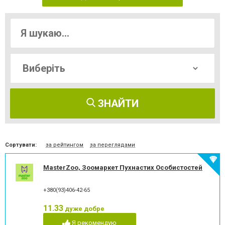
ЗНАЙТИ
Сортувати:
за рейтингом
за переглядами
MasterZoo, Зоомаркет Пухнастих Особистостей
+380(93)406-42-65
11.33
дуже добре
Я рекомендую