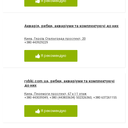
Я рекомендую
Акварія, рибки, акваріуми та комплектуючі до них
Киев, Героїв Сталінграда проспект, 20
+380 443929229
Я рекомендую
rybki.com.ua, рибки, акваріуми та комплектуючі
до них
Киев, Перемоги проспект, 67 к I-1 этаж
+380 443039349
,
+380 (443833634) 502326360
,
+380 637261155
Я рекомендую