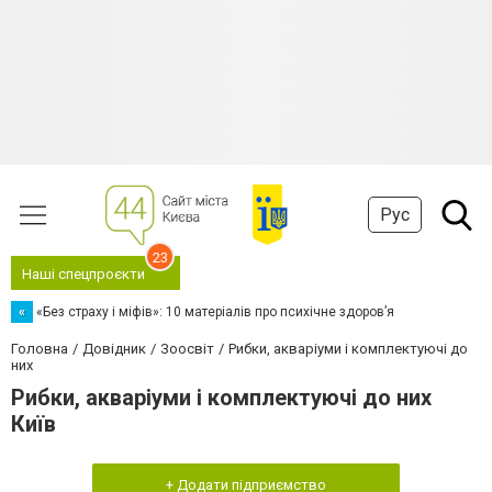
Рус
23
Наші спецпроєкти
«
«Без страху і міфів»: 10 матеріалів про психічне здоров’я
Головна
Довідник
Зоосвіт
Рибки, акваріуми і комплектуючі до
них
Рибки, акваріуми і комплектуючі до них
Київ
+ Додати підприємство