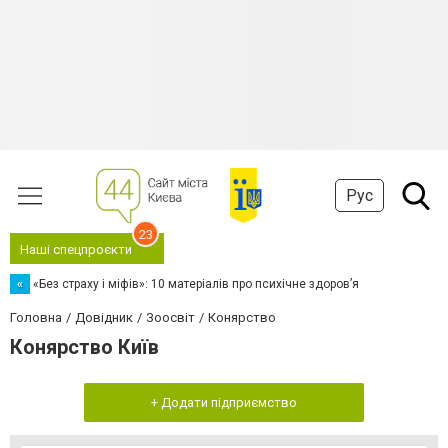
Рус
23
Наші спецпроєкти
«
«Без страху і міфів»: 10 матеріалів про психічне здоров’я
Головна
Довідник
Зоосвіт
Конярство
Конярство Київ
+ Додати підприємство