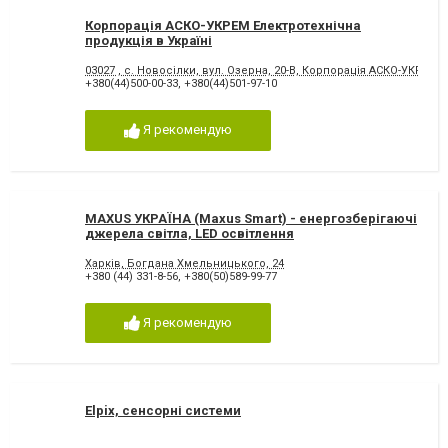
Корпорація АСКО-УКРЕМ Електротехнічна
продукція в Україні
03027 , с. Новосілки, вул. Озерна, 20-В, Корпорація АСКО-УКРЕМ 
+380(44)500-00-33
,
+380(44)501-97-10
Я рекомендую
MAXUS УКРАЇНА (Maxus Smart) - енергозберігаючі
джерела світла, LED освітлення
Харків, Богдана Хмельницького, 24
+380 (44) 331-8-56
,
+380(50)589-99-77
Я рекомендую
Elpix, сенсорні системи