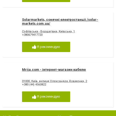
Solarmarkets, сонячні електростанціі /solar-
markets.com.ua/
Софіївська - Борщагівка, Київська, 1
+380679417720
Я рекомендую
Mrija.com - інтернет-магазин кабелю
01000, Київ, вулиця Олександра Довженка, 2
+380 (44) 4560822
Я рекомендую