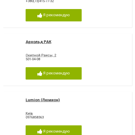
+380(73)415-77-32
Я рекомендую
Арнольд РАК
Окипной Раисы, 2
501-04-08
Я рекомендую
Lumion (Люмион)
Київ
0976858363
Я рекомендую