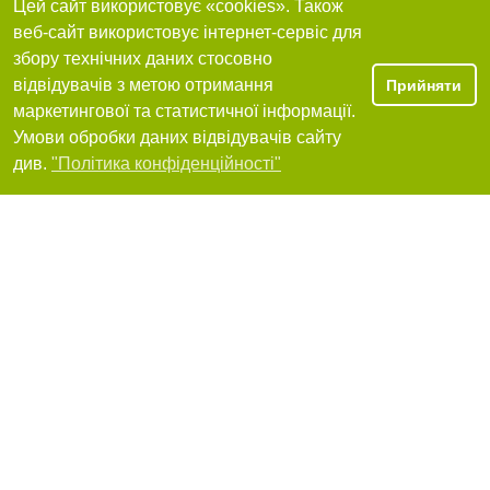
Цей сайт використовує «cookies». Також
веб-сайт використовує інтернет-сервіс для
збору технічних даних стосовно
відвідувачів з метою отримання
Прийняти
маркетингової та статистичної інформації.
Умови обробки даних відвідувачів сайту
Фільтри
див.
"Політика конфіденційності"
Реклама на сайті
Робота в нашій компанії
Франшиза "CitySites"
+38 (063) 734-84-32
Про нас
Контакти
Автори проєкту
З питань реклами: +38 (063) 734-84-32. E-mail:
reklama@44.ua