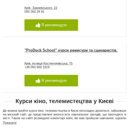
Київ, Закревського, 22
050 360 29 91
Я рекомендую
"ProDuck School" курси режисури та сценаристів.
Київ, вулиця Костянтинівська, 75
+38 050 900 1919
Я рекомендую
Курси кіно, телемистецтва у Києві
Де можна пройти курси кіно, телемистецтва в Києві нескладно дізнатися, зайшовши
на міський сайт, де представлені анонси всіх навчальних заходів, що проходять в
місті. Також на сайті розміщено коментарі киян, які вже пройшли навчання, оцінили
насиченість запропонованої ним навчальної програми, кваліфікацію викладачів.
Показати
Викладачами курсів є люди, які мають безпосереднє відношення до театру та кіно.