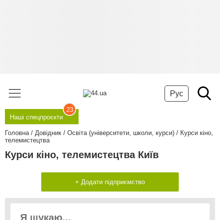
Рус
23
Наші спецпроєкти
Головна
Довідник
Освіта (університети, школи, курси)
Курси кіно,
телемистецтва
Курси кіно, телемистецтва Київ
+ Додати підприємство