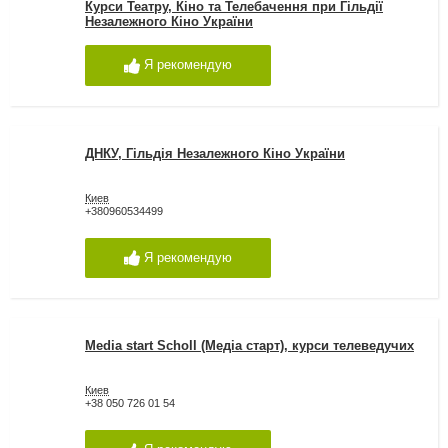
Курси Театру, Кіно та Телебачення при Гільдії
Незалежного Кіно України
Я рекомендую
ДНКУ, Гільдія Незалежного Кіно України
Киев
+380960534499
Я рекомендую
Media start Scholl (Медіа старт), курси телеведучих
Киев
+38 050 726 01 54