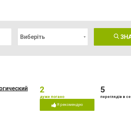
Виберіть
ЗН
огический
2
5
дуже погано
переглядів в се
Я рекомендую