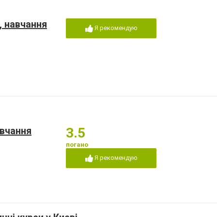
, навчання
Я рекомендую
авчання
3.5
погано
Я рекомендую