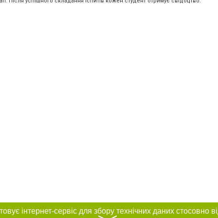
тап. Після успішного складання іспитів кожен студент отримує свідоцтво.