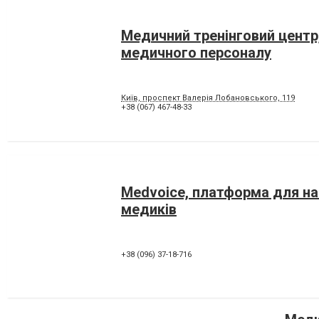
Медичний тренінговий центр
медичного персоналу
Київ, проспект Валерія Лобановського, 119
+38 (067) 467-48-33
Medvoice, платформа для н
медиків
+38 (096) 37-18-716