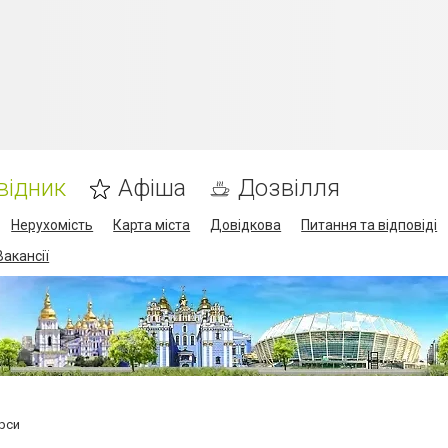
відник
Афіша
Дозвілля
Нерухомість
Карта міста
Довідкова
Питання та відповіді
Вакансії
рси