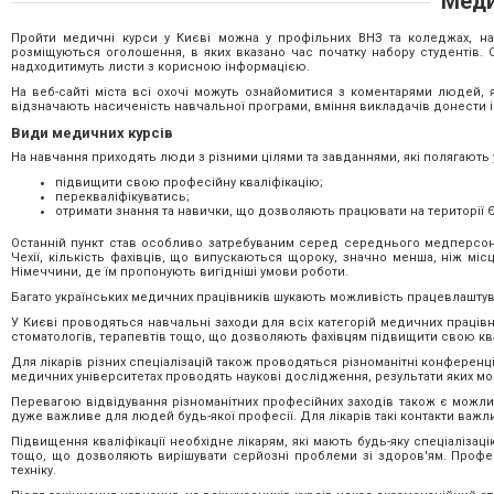
Меди
Пройти медичні курси у Києві можна у профільних ВНЗ та коледжах, на ф
розміщуються оголошення, в яких вказано час початку набору студентів. 
надходитимуть листи з корисною інформацією.
На веб-сайті міста всі охочі можуть ознайомитися з коментарями людей, 
відзначають насиченість навчальної програми, вміння викладачів донести і
Види медичних курсів
На навчання приходять люди з різними цілями та завданнями, які полягають 
підвищити свою професійну кваліфікацію;
перекваліфікуватись;
отримати знання та навички, що дозволяють працювати на території Є
Останній пункт став особливо затребуваним серед середнього медперсонал
Чехії, кількість фахівців, що випускаються щороку, значно менша, ніж місц
Німеччини, де їм пропонують вигідніші умови роботи.
Багато українських медичних працівників шукають можливість працевлаштуван
У Києві проводяться навчальні заходи для всіх категорій медичних працівн
стоматологів, терапевтів тощо, що дозволяють фахівцям підвищити свою кв
Для лікарів різних спеціалізацій також проводяться різноманітні конференці
медичних університетах проводять наукові дослідження, результати яких мо
Перевагою відвідування різноманітних професійних заходів також є можливі
дуже важливе для людей будь-якої професії. Для лікарів такі контакти важли
Підвищення кваліфікації необхідне лікарям, які мають будь-яку спеціалізацію.
тощо, що дозволяють вирішувати серйозні проблеми зі здоров'ям. Професі
техніку.