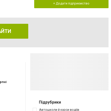
+ Додати підприємство
АЙТИ
рпні
Підрубрики
Автошколи й курси водіїв