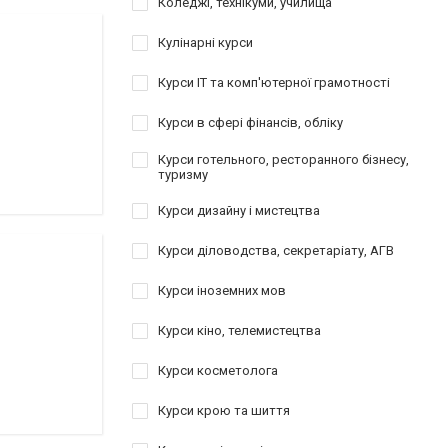
Коледжі, технікуми, училища
Кулінарні курси
Курси IT та комп'ютерної грамотності
Курси в сфері фінансів, обліку
Курси готельного, ресторанного бізнесу,
туризму
Курси дизайну і мистецтва
Курси діловодства, секретаріату, АГВ
Курси іноземних мов
Курси кіно, телемистецтва
Курси косметолога
Курси крою та шиття