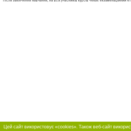
Після закінчення навчання, на всіх учасників курсів чекає екзаменаційний е