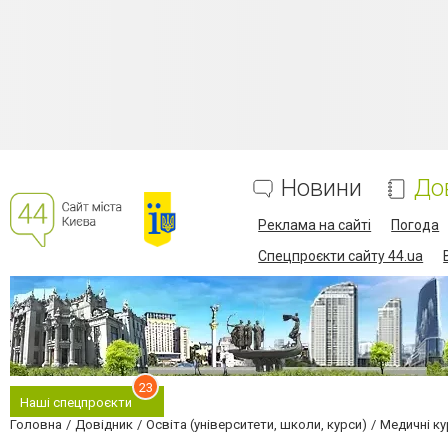
Новини
До
Реклама на сайті
Погода
Спецпроєкти сайту 44.ua
23
Наші спецпроєкти
Головна
Довідник
Освіта (університети, школи, курси)
Медичні ку