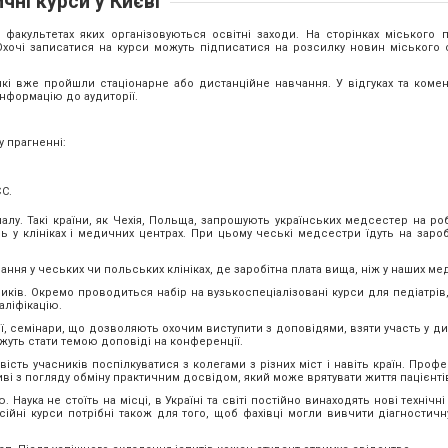
чні курси у Києві
акультетах яких організовуються освітні заходи. На сторінках міського 
Охочі записатися на курси можуть підписатися на розсилку новин міського с
які вже пройшли стаціонарне або дистанційне навчання. У відгуках та комен
нформацію до аудиторії.
у прагненні:
С.
у. Такі країни, як Чехія, Польща, запрошують українських медсестер на роб
ь у клініках і медичних центрах. При цьому чеські медсестри їдуть на зароб
ня у чеських чи польських клініках, де заробітна плата вища, ніж у наших ме
иків. Окремо проводиться набір на вузькоспеціалізовані курси для педіатрів,
аліфікацію.
ї, семінари, що дозволяють охочим виступити з доповідями, взяти участь у дис
жуть стати темою доповіді на конференції.
сть учасників поспілкуватися з колегами з різних міст і навіть країн. Профе
ві з погляду обміну практичним досвідом, який може врятувати життя пацієнті
 Наука не стоїть на місці, в Україні та світі постійно винаходять нові технічні
йні курси потрібні також для того, щоб фахівці могли вивчити діагностичн