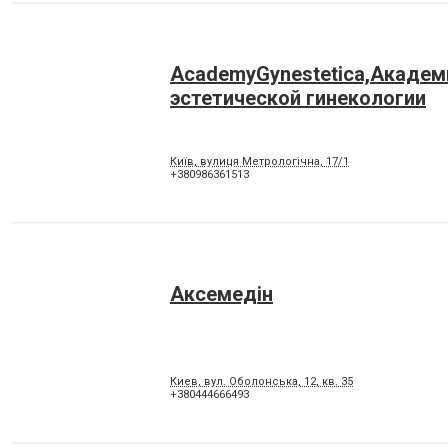
AcademyGynestetica,Академ
эстетической гинекологии
Київ, вулиця Метрологічна, 17/1
+380986361513
Аксемедін
Киев, вул. Оболонська, 12, кв. 35
+380444666493