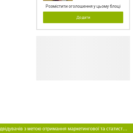
Розмістити оголошення у цьому блоці
Додати
Цей сайт використовує «cookies». Також веб-сайт використовує інтернет-сервіс для збору технічних даних стосовно відвідувачів з метою отримання маркетингової та статистичної інформації. Умови обробки даних відвідувачів сайту див.