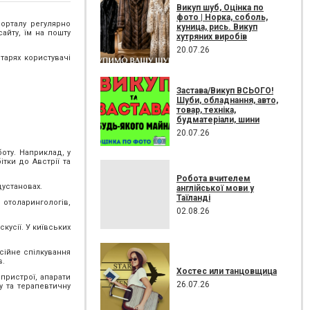
Викуп шуб, Оцінка по
фото | Норка, соболь,
порталу регулярно
куница, рись. Викуп
айту, їм на пошту
хутряних виробів
20.07.26
тарях користувачі
Застава/Викуп ВСЬОГО!
Шуби, обладнання, авто,
товар, техніка,
будматеріали, шини
20.07.26
оту. Наприклад, у
ітки до Австрії та
Робота вчителем
дустановах.
англійської мови у
Таїланді
 отоларингологів,
02.08.26
кусії. У київських
сійне спілкування
в.
Хостес или танцовщица
 пристрої, апарати
26.07.26
у та терапевтичну