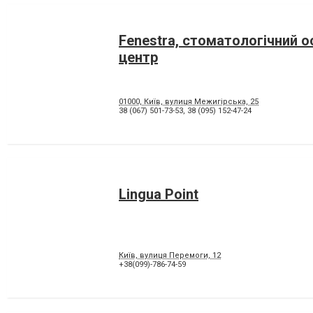
Fenestra, стоматологічний о
центр
01000, Київ, вулиця Межигірська, 25
38 (067) 501-73-53
,
38 (095) 152-47-24
Lingua Point
Київ, вулиця Перемоги, 12
+38(099)-786-74-59