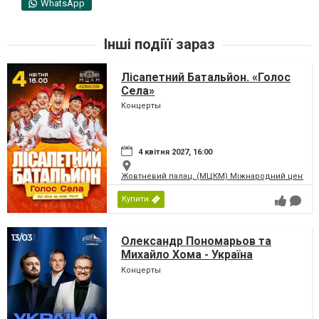
WhatsApp
Інші подіїї зараз
Лісапетний Батальйон. «Голос
Села»
Концерты
4 квітня 2027, 16:00
Жовтневий палац, (МЦКМ) Міжнародний центр кул
Купити
Олександр Пономарьов та
Михайло Хома - Україна
Переможе!
Концерты