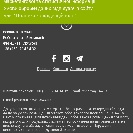
маркетингової та статистичної інформації.
Умови обробки даних відвідувачів сайту
див.
"Політика конфіденційності"
Реклама на сайті
Робота в нашій компанії
Франшиза "CitySites"
+38 (063) 734-84-32
Про нас
Контакти
Автори проєкту
З питань реклами: +38 (063) 734-84-32. E-mail:
reklama@44.ua
E-mail редакції:
news@44.ua
Допускається цитування матеріалів без отримання попередньої згоди
44.ua за умови розміщення в тексті обов'язкового посилання на 44.ua -
Сайт міста Києва. Для інтернет-видань обов'язкове розміщення прямого,
відкритого для пошукових систем гіперпосилання на цитовані статті не
нижче другого абзацу в тексті або в якості джерела. Порушення
виняткових прав переслідується Законом.