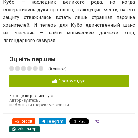
Кубо — наследник великого рода, но когда
возвратились духи прошлого, жаждущие мести, на его
защиту отважилась встать лишь странная парочка
хранителей. И теперь для Кубо единственный шанс
на спасение — найти магические доспехи отца,
легендарного самурая.
Оцініть першим
(
0
оцінок)
Я рекомендую
Ніхто ще не рекомендував
Авторизуйтесь
,
щоб оцінити і порекомендувати
Reddit
Telegram
Viber
WhatsApp