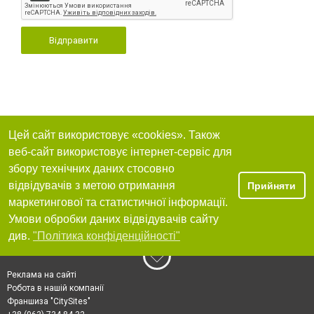
Відправити
Цей сайт використовує «cookies». Також
веб-сайт використовує інтернет-сервіс для
збору технічних даних стосовно
відвідувачів з метою отримання
Прийняти
маркетингової та статистичної інформації.
Умови обробки даних відвідувачів сайту
див.
"Політика конфіденційності"
Реклама на сайті
Робота в нашій компанії
Франшиза "CitySites"