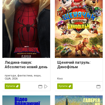
Людина-павук:
Щенячий патруль:
Абсолютно новий день
Динофільм
пригоди, фантастика, екшн,
США, 2026
Кіно
Купити
Купити