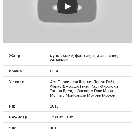
Жанр
мультфильм, фэнтези, приключения,
семейный
Країна
США
У ролях
Арт Паркинсон Шарлиз Терон Рэйф
Файнс Джордж Такей Кэри-Хироюки
Тагава Бренда Ваккаро Руни Мара
Мэттью МакКонахи Мейрик Мерфи
Рік
2016
Режисер
Трэвис Найт
Час
101