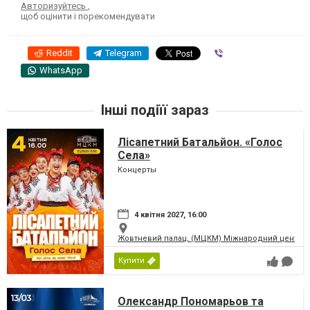
Авторизуйтесь
,
щоб оцінити і порекомендувати
Reddit
Telegram
Viber
WhatsApp
Інші подіїї зараз
Лісапетний Батальйон. «Голос
Села»
Концерты
4 квітня 2027, 16:00
Жовтневий палац, (МЦКМ) Міжнародний центр кул
Купити
Олександр Пономарьов та