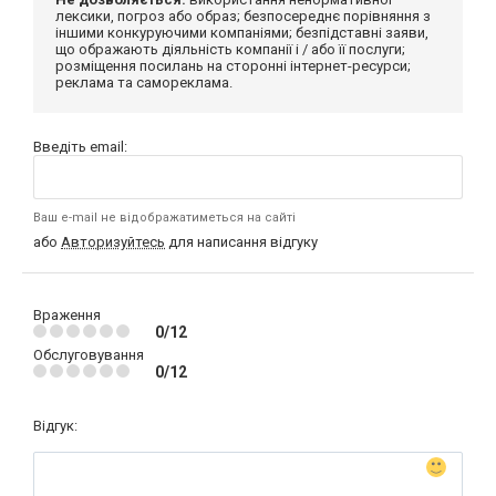
лексики, погроз або образ; безпосереднє порівняння з
іншими конкуруючими компаніями; безпідставні заяви,
що ображають діяльність компанії і / або її послуги;
розміщення посилань на сторонні інтернет-ресурси;
реклама та самореклама.
Введіть email:
Ваш e-mail не відображатиметься на сайті
або
Авторизуйтесь
для написання відгуку
Враження
0/12
Обслуговування
0/12
Відгук: