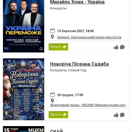
Михайло Хома - Україна
Переможе!
Концерты
13 березня 2027, 18:00
Україна, Національний палац мистецтв
Купити
Новоріча Пісенна Садиба
Концерты, Новый Год
20 грудня, 17:00
Жовтневий палац, (МЦКМ) Міжнародний центр кул
Купити
СКАЙ