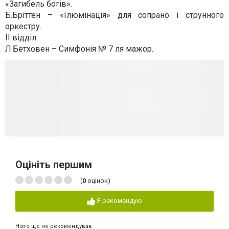
«Загибель богів».
Б.Бріттен – «Ілюмінація» для сопрано і струнного
оркестру.
ІІ відділ
Л.Бетховен – Симфонія № 7 ля мажор.
Оцініть першим
(
0
оцінок)
Я рекомендую
Ніхто ще не рекомендував