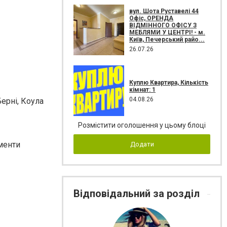
вул. Шота Руставелі 44
Офіс, ОРЕНДА
ВІДМІННОГО ОФІСУ З
МЕБЛЯМИ У ЦЕНТРІ! - м.
Київ, Печерський райо...
26.07.26
Куплю Квартира, Кількість
кімнат: 1
04.08.26
ерні, Коула
Розмістити оголошення у цьому блоці
ументи
Додати
Відповідальний за розділ