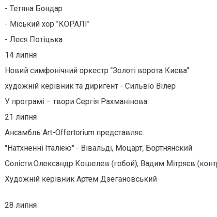
- Тетяна Бондар
- Міський хор "КОРАЛІ"
- Леся Потіцька
14 липня
Новий симфонічний оркестр "Золоті ворота Києва"
художній керівник та диригент - Сильвіо Вілер
У програмі – твори Сергія Рахманінова.
21 липня
Ансамбль Art-Offertorium представляє:
"Натхненні Італією" - Вівальді, Моцарт, Бортнянский
Солісти:Олександр Кошелев (гобой), Вадим Мітряєв (контр
Художній керівник Артем Дзегановський
28 липня