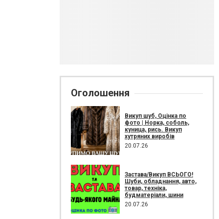
Оголошення
Викуп шуб, Оцінка по
фото | Норка, соболь,
куница, рись. Викуп
хутряних виробів
20.07.26
Застава/Викуп ВСЬОГО!
Шуби, обладнання, авто,
товар, техніка,
будматеріали, шини
20.07.26