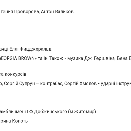
вгения Проворова, Антон Вальков,
ачці Еллі Фицджеральд.
EORGIA BROWN» та ін. Також - музика Дж. Гершвіна, Бена Б
а конкурсів:
, Сергій Супрун – контрабас, Сергій Хмелев - ударні інстр
амбль імені І.Ф.Добжинського (м.Житомир)
Ірина Копоть