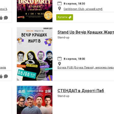
8 серпня, 18:30
мені М.В.Лисенка
Caribbean Club, нічний клуб
Купити
Stand Up Вечір Кращих Жарт
Stand-up
8 серпня, 18:00
анів
Бочка PUB (Бочка Пивна), мережа пивн
СТЕНДАП в Дороті Паб
Stand-up