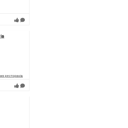
ів
их ресторанів