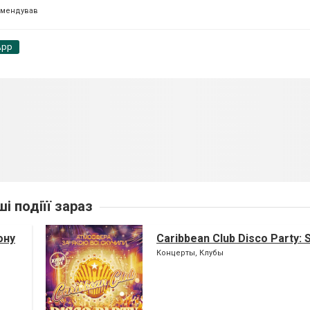
омендував
App
ші подіїї зараз
ону
Caribbean Club Disco Party: 
Концерты, Клубы