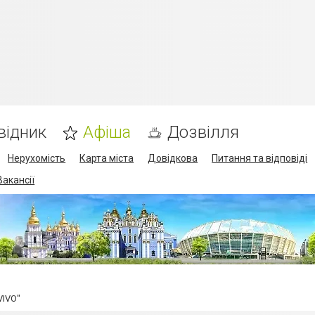
відник
Афіша
Дозвілля
Нерухомість
Карта міста
Довідкова
Питання та відповіді
Вакансії
VIVO"