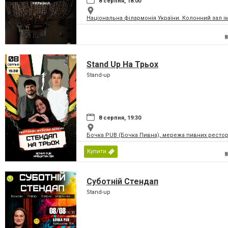
8 серпня, 18:00
Національна філармонія України. Колонний зал і
Stand Up На Трьох
Stand-up
8 серпня, 19:30
Бочка PUB (Бочка Пивна), мережа пивних рестор
Купити
Суботній Стендап
Stand-up