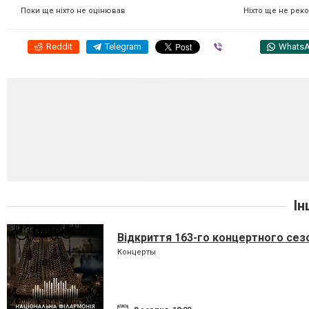
Ніхто ще не рек
Поки ще ніхто не оцінював
Reddit
Telegram
Viber
Whats
Ін
Відкриття 163-го концертного сез
Концерты