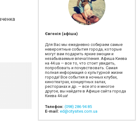
евченка
Євгенія (афіша)
Для Вас мы ежедневно собираем самые
невероятные события города, которые
могут вам подарить яркие эмоции и
незабываемые впечатления. Афиша Киева
на 44.ua — все то, что стоит увидеть,
попробовать и почувствовать. Самая
полная информация о культурной жизни
города! Все события в ночных клубах,
кинотеатрах, концертных залах,
ресторанах и др. — все это и многое
другое, вы найдете в Афише сайта города
Киева 44.ua!
Телефон:
(098) 286 94 85
E-mail:
ed@citysites.com.ua