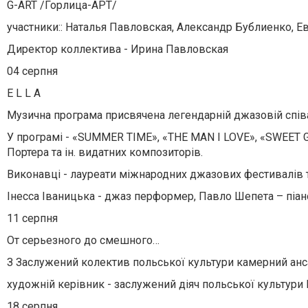
G-ART /Горлица-АРТ/
участники:: Наталья Павловская, Александр Бублиенко, Е
Директор коллектива - Ирина Павловская
04 серпня
E L L A
Музична програма присвячена легендарній джазовій спів
У програмі - «SUMMER TIME», «THE MAN I LOVE», «SWEET G
Портера та ін. видатних композиторів.
Виконавці - лауреати міжнародних джазових фестивалів т
Інесса Іваницька - джаз перформер, Павло Шепета – піано
11 серпня
От серьезного до смешного…
З Заслужений колектив польської культури камерний анс
художній керівник - заслужений діяч польської культури 
18 серпня