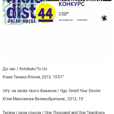
До нас / Kotobuki/To Us
Кіміе Танака Японія, 2013, 15’01”
Ілґу: на запах твого бажання / Ilgu: Smell Your Desire
Юлія Максімова Великобританія , 2013, 15’
Тисяча і одна сльоза / One Thousand and One Teardrops