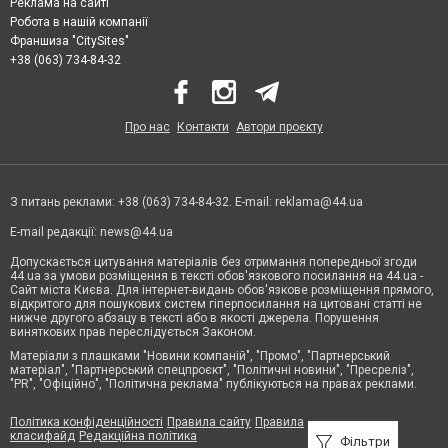
Реклама на сайті
Робота в нашій компанії
Франшиза "CitySites"
+38 (063) 734-84-32
Про нас
Контакти
Автори проєкту
З питань реклами: +38 (063) 734-84-32. E-mail:
reklama@44.ua
E-mail редакції:
news@44.ua
Допускається цитування матеріалів без отримання попередньої згоди
44.ua за умови розміщення в тексті обов'язкового посилання на 44.ua -
Сайт міста Києва. Для інтернет-видань обов'язкове розміщення прямого,
відкритого для пошукових систем гіперпосилання на цитовані статті не
нижче другого абзацу в тексті або в якості джерела. Порушення
виняткових прав переслідується Законом.
Матеріали з плашками "Новини компаній", "Промо", "Партнерський
матеріал", "Партнерський спецпроєкт", "Політичні новини", "Пресреліз",
"PR", "Офіційно", "Політична реклама" публікуються на правах реклами.
Політика конфіденційності
Правила сайту
Правила
класифайд
Редакційна політика
Фільтри