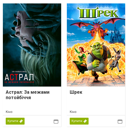
Астрал: За межами
Шрек
потойбіччя
Кіно
Кіно
Купити
Купити