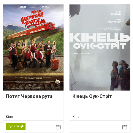
Потяг Червона рута
Кінець Оук-Стріт
Кіно
Кіно
Купити